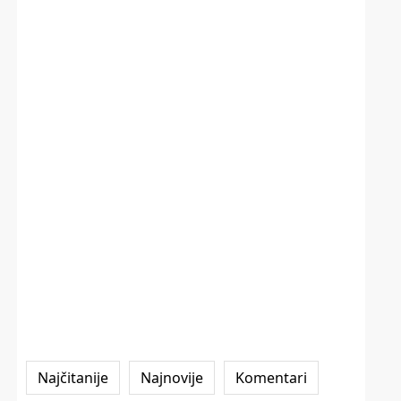
Najčitanije
Najnovije
Komentari