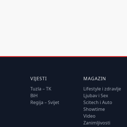
VIJESTI
MAGAZIN
Tuzla – TK
Lifestyle i zdravlje
BiH
Ljubav i Sex
Regija – Svijet
Scitech i Auto
Showtime
Video
Zanimljivosti