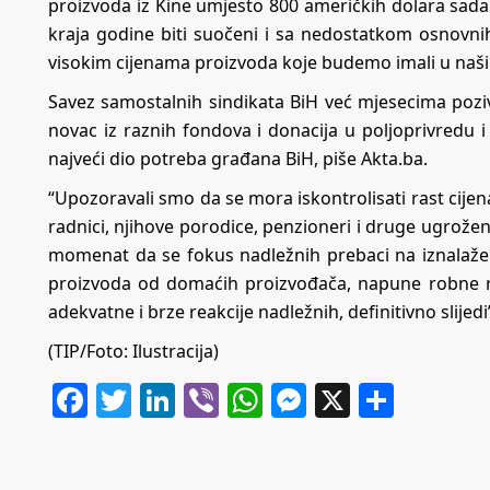
proizvoda iz Kine umjesto 800 američkih dolara sada 
kraja godine biti suočeni i sa nedostatkom osnovn
visokim cijenama proizvoda koje budemo imali u naš
Savez samostalnih sindikata BiH već mjesecima poz
novac iz raznih fondova i donacija u poljoprivredu i
najveći dio potreba građana BiH, piše
Akta.ba
.
“Upozoravali smo da se mora iskontrolisati rast cijena
radnici, njihove porodice, penzioneri i druge ugrožene
momenat da se fokus nadležnih prebaci na iznalažen
proizvoda od domaćih proizvođača, napune robne reze
adekvatne i brze reakcije nadležnih, definitivno slije
(TIP/Foto: Ilustracija)
Facebook
Twitter
LinkedIn
Viber
WhatsApp
Messenger
X
Share