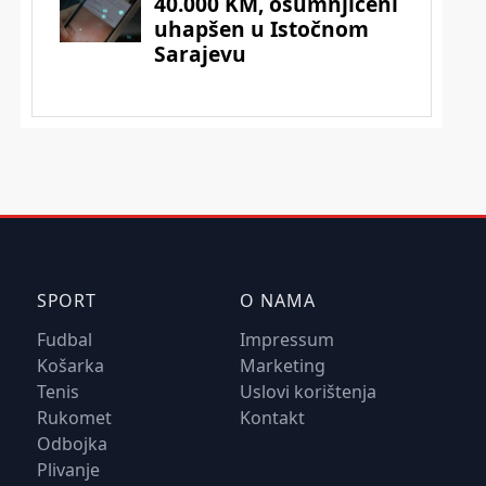
SPORT
O NAMA
Fudbal
Impressum
Košarka
Marketing
Tenis
Uslovi korištenja
Rukomet
Kontakt
Odbojka
Plivanje