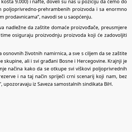
košta 9.000) i nafte, doveli su nas u poziciju da ćemo do
ih poljoprivredno-prehrambenih proizvoda i sa enormno
im prodavnicama”, navodi se u saopćenju.
iva nadležne da zaštite domaće proizvođače, preusmjere
 time osiguraju proizvodnju proizvoda koji će zadovoljiti
 osnovnih životnih namirnica, a sve s ciljem da se zaštite
 skupine, ali i svi građani Bosne i Hercegovine. Krajnji je
je načina kako da se otkupe svi viškovi poljoprivrednih
rve i na taj način spriječi crni scenarij koji nam, bez
di”, upozoravaju iz Saveza samostalnih sindikata BiH.