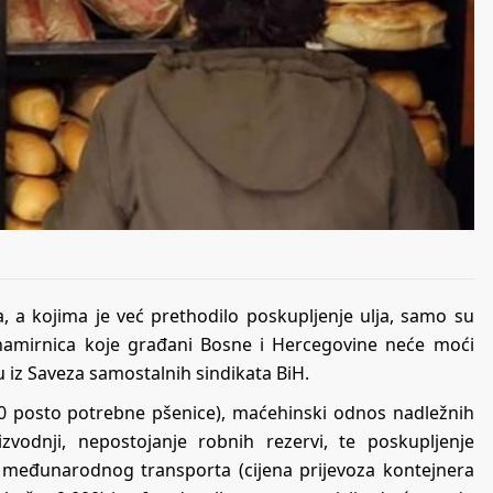
a, a kojima je već prethodilo poskupljenje ulja, samo su
 namirnica koje građani Bosne i Hercegovine neće moći
 su iz Saveza samostalnih sindikata BiH.
0 posto potrebne pšenice), maćehinski odnos nadležnih
vodnji, nepostojanje robnih rezervi, te poskupljenje
 međunarodnog transporta (cijena prijevoza kontejnera