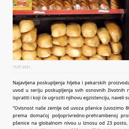
15.07.2021.
Najavljena poskupljenja hljeba i pekarskih proizvod
uvod u seriju poskupljenja svih osnovnih životnih
ispratiti i koji će ugroziti njihovu egzistenciju, naveli
“Ovisnost naše zemlje od uvoza pšenice (uvozimo 8
prema domaćoj poljoprivredno-prehrambenoj proiz
pšenice na globalnom nivou u iznosu od 23 posto,