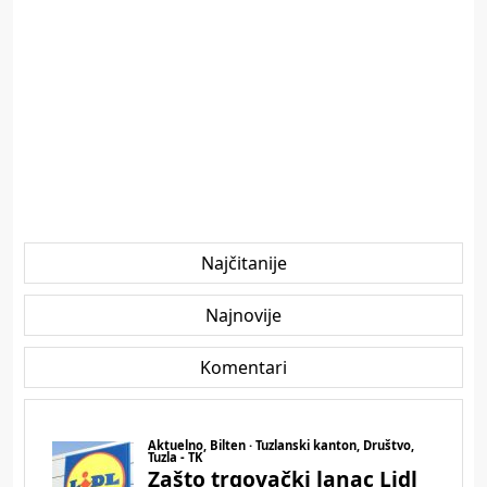
Najčitanije
Najnovije
Komentari