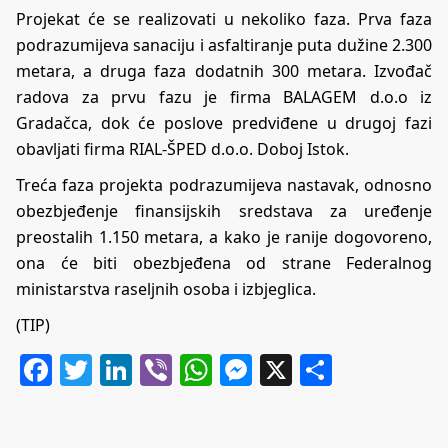
Projekat će se realizovati u nekoliko faza. Prva faza
podrazumijeva sanaciju i asfaltiranje puta dužine 2.300
metara, a druga faza dodatnih 300 metara. Izvođač
radova za prvu fazu je firma BALAGEM d.o.o iz
Gradačca, dok će poslove predviđene u drugoj fazi
obavljati firma RIAL-ŠPED d.o.o. Doboj Istok.
Treća faza projekta podrazumijeva nastavak, odnosno
obezbjeđenje finansijskih sredstava za uređenje
preostalih 1.150 metara, a kako je ranije dogovoreno,
ona će biti obezbjeđena od strane Federalnog
ministarstva raseljnih osoba i izbjeglica.
(TIP)
Facebook
Twitter
LinkedIn
Viber
WhatsApp
Messenger
X
Share