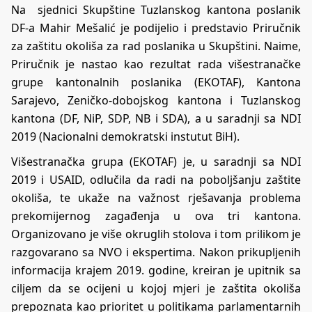
Na sjednici Skupštine Tuzlanskog kantona poslanik
DF-a Mahir Mešalić je podijelio i predstavio Priručnik
za zaštitu okoliša za rad poslanika u Skupštini. Naime,
Priručnik je nastao kao rezultat rada višestranačke
grupe kantonalnih poslanika (EKOTAF), Kantona
Sarajevo, Zeničko-dobojskog kantona i Tuzlanskog
kantona (DF, NiP, SDP, NB i SDA), a u saradnji sa NDI
2019 (Nacionalni demokratski instutut BiH).
Višestranačka grupa (EKOTAF) je, u saradnji sa NDI
2019 i USAID, odlučila da radi na poboljšanju zaštite
okoliša, te ukaže na važnost rješavanja problema
prekomijernog zagađenja u ova tri kantona.
Organizovano je više okruglih stolova i tom prilikom je
razgovarano sa NVO i ekspertima. Nakon prikupljenih
informacija krajem 2019. godine, kreiran je upitnik sa
ciljem da se ocijeni u kojoj mjeri je zaštita okoliša
prepoznata kao prioritet u politikama parlamentarnih