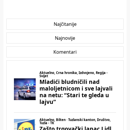
Najčitanije
Najnovije
Komentari