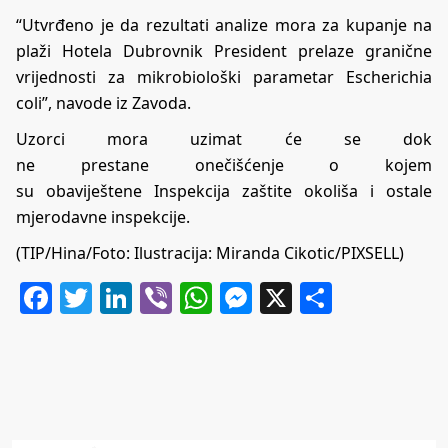
“Utvrđeno je da rezultati analize mora za kupanje na
plaži Hotela Dubrovnik President prelaze granične
vrijednosti za mikrobiološki parametar Escherichia
coli”, navode iz Zavoda.
Uzorci mora uzimat će se dok
ne prestane onečišćenje o kojem
su obaviještene Inspekcija zaštite okoliša i ostale
mjerodavne inspekcije.
(TIP/Hina/Foto: Ilustracija: Miranda Cikotic/PIXSELL)
Facebook
Twitter
LinkedIn
Viber
WhatsApp
Messenger
X
Share