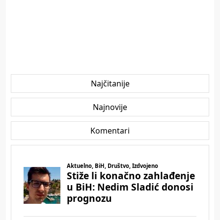
Najčitanije
Najnovije
Komentari