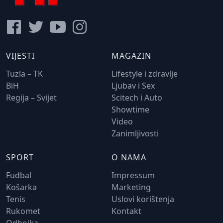
VIJESTI
MAGAZIN
Tuzla – TK
Lifestyle i zdravlje
BiH
Ljubav i Sex
Regija – Svijet
Scitech i Auto
Showtime
Video
Zanimljivosti
SPORT
O NAMA
Fudbal
Impressum
Košarka
Marketing
Tenis
Uslovi korištenja
Rukomet
Kontakt