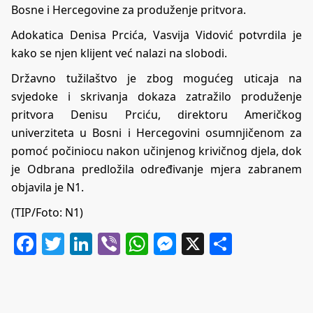
Bosne i Hercegovine za produženje pritvora.
Adokatica Denisa Prcića, Vasvija Vidović potvrdila je
kako se njen klijent već nalazi na slobodi.
Državno tužilaštvo je zbog mogućeg uticaja na
svjedoke i skrivanja dokaza zatražilo produženje
pritvora Denisu Prciću, direktoru Američkog
univerziteta u Bosni i Hercegovini osumnjičenom za
pomoć počiniocu nakon učinjenog krivičnog djela, dok
je Odbrana predložila određivanje mjera zabranem
objavila je
N1
.
(TIP/Foto: N1)
Facebook
Twitter
LinkedIn
Viber
WhatsApp
Messenger
X
Share