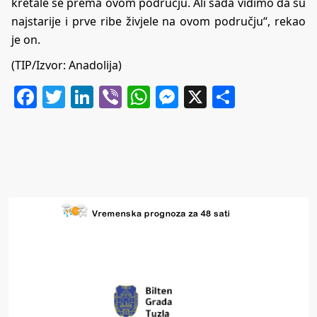
kretale se prema ovom području. Ali sada vidimo da su
najstarije i prve ribe živjele na ovom području“, rekao
je on.
(TIP/Izvor: Anadolija)
Facebook
Twitter
LinkedIn
Viber
WhatsApp
Messenger
X
Share