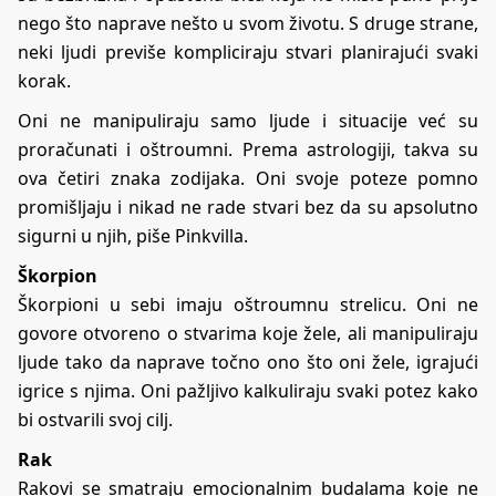
nego što naprave nešto u svom životu. S druge strane,
neki ljudi previše kompliciraju stvari planirajući svaki
korak.
Oni ne manipuliraju samo ljude i situacije već su
proračunati i oštroumni. Prema astrologiji, takva su
ova četiri znaka zodijaka. Oni svoje poteze pomno
promišljaju i nikad ne rade stvari bez da su apsolutno
sigurni u njih, piše
Pinkvilla
.
Škorpion
Škorpioni u sebi imaju oštroumnu strelicu. Oni ne
govore otvoreno o stvarima koje žele, ali manipuliraju
ljude tako da naprave točno ono što oni žele, igrajući
igrice s njima. Oni pažljivo kalkuliraju svaki potez kako
bi ostvarili svoj cilj.
Rak
Rakovi se smatraju emocionalnim budalama koje ne