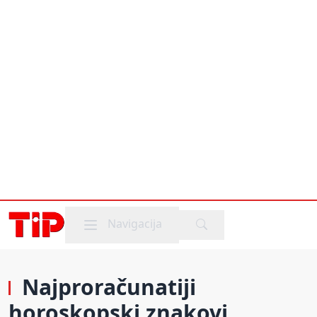
Mobile menu
Navigacija
Najproračunatiji
horoskopski znakovi