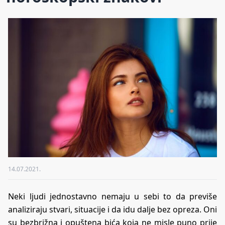
14.07.2021.
Neki ljudi jednostavno nemaju u sebi to da previše
analiziraju stvari, situacije i da idu dalje bez opreza. Oni
su bezbrižna i opuštena bića koja ne misle puno prije