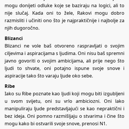
mogu donijeti odluke koje se baziraju na logici, ali to
nije slučaj. Kada oni to žele, Rakovi mogu dobro
razmisliti i učiniti ono što je najpraktičnije i najbolje za
njih dugoročno.
Blizanci
Blizanci ne vole baš otvoreno raspravljati o svojim
ciljevima i aspiracijama s ljudima. Oni nisu baš spremni
javno govoriti o svojim ambicijama, ali prije nego što
ljudi to shvate, oni potajno ispune svoje snove i
aspiracije tako što varaju ljude oko sebe.
Ribe
Iako su Ribe poznate kao ljudi koji mogu biti izgubljeni
u svom svijetu, oni su vrlo ambiciozni. Oni lako
manipuliraju ljude predstavljajući se kao nepraktični i
bez ideja. Oni pomno razmišljaju o stvarima i čine što
mogu kako bi ostvarili svoje snove, prenosi N1.