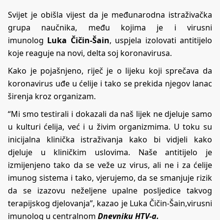
Svijet je obišla vijest da je međunarodna istraživačka
grupa naučnika, među kojima je i virusni
imunolog
Luka Čičin-Šain
, uspjela izolovati antitijelo
koje reaguje na novi, delta soj koronavirusa.
Kako je pojašnjeno, riječ je o lijeku koji sprečava da
koronavirus uđe u ćelije i tako se prekida njegov lanac
širenja kroz organizam.
“Mi smo testirali i dokazali da naš lijek ne djeluje samo
u kulturi ćelija, već i u živim organizmima. U toku su
inicijalna klinička istraživanja kako bi vidjeli kako
djeluje u kliničkim uslovima. Naše antitijelo je
izmijenjeno tako da se veže uz virus, ali ne i za ćelije
imunog sistema i tako, vjerujemo, da se smanjuje rizik
da se izazovu neželjene upalne posljedice takvog
terapijskog djelovanja”, kazao je Luka Čičin-Šain,virusni
imunolog u centralnom
Dnevniku HTV-a.