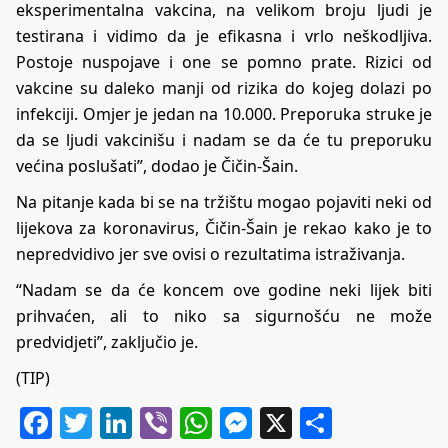
eksperimentalna vakcina, na velikom broju ljudi je
testirana i vidimo da je efikasna i vrlo neškodljiva.
Postoje nuspojave i one se pomno prate. Rizici od
vakcine su daleko manji od rizika do kojeg dolazi po
infekciji. Omjer je jedan na 10.000. Preporuka struke je
da se ljudi vakcinišu i nadam se da će tu preporuku
većina poslušati”, dodao je Čičin-Šain.
Na pitanje kada bi se na tržištu mogao pojaviti neki od
lijekova za koronavirus, Čičin-Šain je rekao kako je to
nepredvidivo jer sve ovisi o rezultatima istraživanja.
“Nadam se da će koncem ove godine neki lijek biti
prihvaćen, ali to niko sa sigurnošću ne može
predvidjeti”, zaključio je.
(TIP)
Facebook
Twitter
LinkedIn
Viber
WhatsApp
Messenger
X
Share