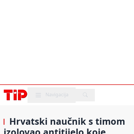
Mobile menu
Navigacija
Hrvatski naučnik s timom
izolovao antitijelo koje