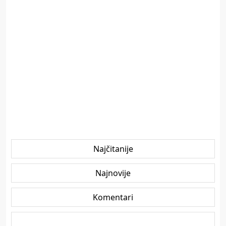
Najčitanije
Najnovije
Komentari