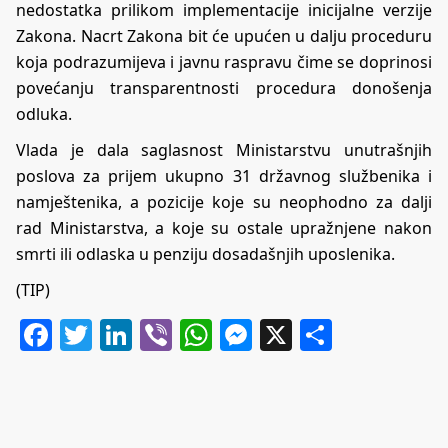
nedostatka prilikom implementacije inicijalne verzije
Zakona.
Nacrt Zakona bit će upućen u dalju proceduru
koja podrazumijeva i javnu raspravu čime se doprinosi
povećanju transparentnosti procedura donošenja
odluka.
Vlada je dala saglasnost Ministarstvu unutrašnjih
poslova za prijem ukupno 31 državnog službenika i
namještenika, a pozicije koje su neophodno za dalji
rad Ministarstva, a koje su ostale upražnjene nakon
smrti ili odlaska u penziju dosadašnjih uposlenika.
(TIP)
Facebook
Twitter
LinkedIn
Viber
WhatsApp
Messenger
X
Share