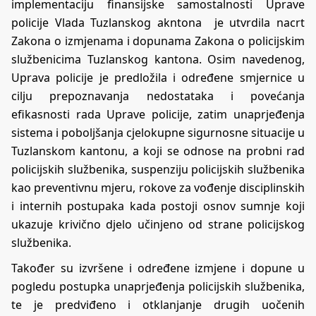
implementaciju finansijske samostalnosti Uprave
policije Vlada Tuzlanskog akntona je utvrdila nacrt
Zakona o izmjenama i dopunama Zakona o policijskim
službenicima Tuzlanskog kantona. Osim navedenog,
Uprava policije je predložila i određene smjernice u
cilju prepoznavanja nedostataka i povećanja
efikasnosti rada Uprave policije, zatim unaprjeđenja
sistema i poboljšanja cjelokupne sigurnosne situacije u
Tuzlanskom kantonu, a koji se odnose na probni rad
policijskih službenika, suspenziju policijskih službenika
kao preventivnu mjeru, rokove za vođenje disciplinskih
i internih postupaka kada postoji osnov sumnje koji
ukazuje krivično djelo učinjeno od strane policijskog
službenika.
Također su izvršene i određene izmjene i dopune u
pogledu postupka unaprjeđenja policijskih službenika,
te je predviđeno i otklanjanje drugih uočenih