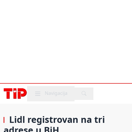
Mobile menu
Navigacija
Lidl registrovan na tri
adrese u BiH