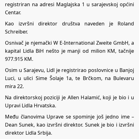
registriran na adresi Maglajska 1 u sarajevskoj općini
Centar.
Kao izvršni direktor društva naveden je Roland
Schreiber.
Osnivač je njemački W E-International Zweite GmbH, a
kapital Lidla BiH nešto je manji od milion KM, tačnije
977.915 KM.
Osim u Sarajevu, Lidl je registrirao poslovnice u Banjoj
Luci, u ulici Sime Šolaje 1a, te Brčkom, na Bulevaru
mira 22.
Na direktorskoj poziciji je Allen Halamić, koji je bio i u
Upravi Lidla Hrvatska.
Među članovima Uprave se spominje još jedno ime –
Dean Sunek, kao izvršni direktor. Sunek je bio i izvršni
direktor Lidla Srbija.