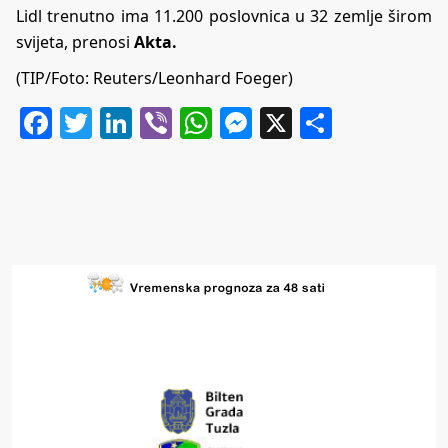
Lidl trenutno ima 11.200 poslovnica u 32 zemlje širom
svijeta, prenosi
Akta.
(TIP/Foto: Reuters/Leonhard Foeger)
Facebook
Twitter
LinkedIn
Viber
WhatsApp
Messenger
X
Share