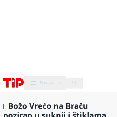
Mobile menu
Navigacija
Božo Vrećo na Braču
pozirao u suknji i štiklama,