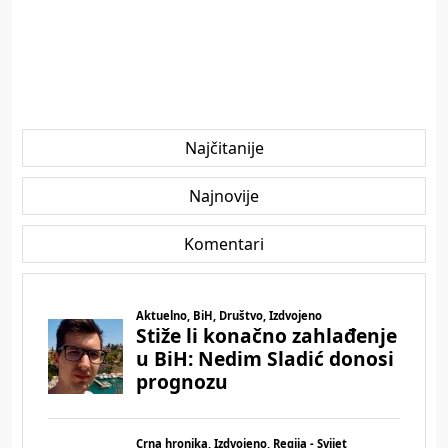
Najčitanije
Najnovije
Komentari