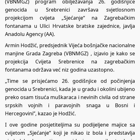
(VBNMGZ) program obilježavanja 26. godišnjice
genocida u Srebrenici završava svjetlosnom
projekcijom cvijeta „Sjećanje“ na Zagrebačkim
fontanama u Ulici Hrvatske bratske zajednice, javlja
Anadolu Agency (AA).
Armin Hodžić, predsjednik Vijeća bošnjačke nacionalne
manjine Grada Zagreba (VBNMGZ) , izjavio je kako se
projekcija Cvijeta Srebrenice na zagrebačkim
fontanama održava već niz godina uzastopno.
„Time se prisjećamo 26. godišnjice od počinjenja
genocida u Srebrenici, kada je u gradu i okolini ubijeno
preko osam tisuća muškaraca i nevinih civila od strane
srpskih vojnih i paravojnih snaga u Bosni i
Hercegovini”, kazao je Hodžić.
I ove godine posjetiteljima su podijeljene majice sa
cvijetom „Sjećanje“ koji je nikao iz bola i predstavlja