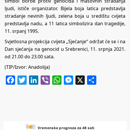
simbol borbe protiv genocida i masovnih stradanja
ljudi, ističe organizator. Bijela boja latica predstavlja
stradanje nevinih ljudi, zelena boja u središtu cvijeta
predstavlja nadu, a 11 latica simbolizira dan tragedije,
11. srpanj 1995.
Svjetlosna projekcija cvijeta „Sjećanje“ održat će se i na
Dan sjećanja na genocid u Srebrenici, 11. srpnja 2021.
od 21.00 do 23.00 sata.
(TIP/Izvor: Anadolija)
Facebook
Twitter
LinkedIn
Viber
WhatsApp
Messenger
X
Share