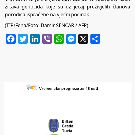
žrtava genocida koje su uz jecaj preživjelih članova
porodica ispraćene na vječni počinak.
(TIP/Fena/Foto: Damir SENCAR / AFP)
Facebook
Twitter
LinkedIn
Viber
WhatsApp
Messenger
X
Share