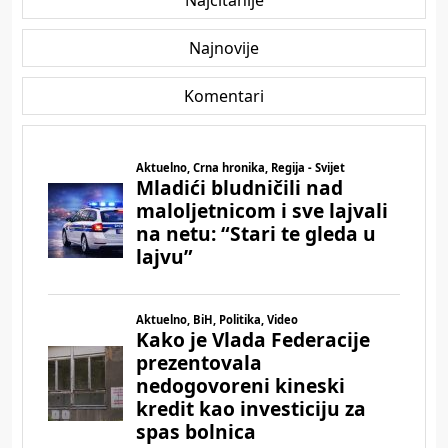
Najčitanije
Najnovije
Komentari