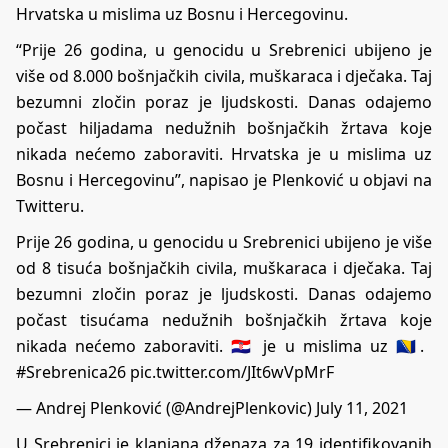
Hrvatska u mislima uz Bosnu i Hercegovinu.
“Prije 26 godina, u genocidu u Srebrenici ubijeno je
više od 8.000 bošnjačkih civila, muškaraca i dječaka. Taj
bezumni zločin poraz je ljudskosti. Danas odajemo
počast hiljadama nedužnih bošnjačkih žrtava koje
nikada nećemo zaboraviti. Hrvatska je u mislima uz
Bosnu i Hercegovinu”, napisao je Plenković u objavi na
Twitteru.
Prije 26 godina, u genocidu u Srebrenici ubijeno je više
od 8 tisuća bošnjačkih civila, muškaraca i dječaka. Taj
bezumni zločin poraz je ljudskosti. Danas odajemo
počast tisućama nedužnih bošnjačkih žrtava koje
nikada nećemo zaboraviti. 🇭🇷 je u mislima uz 🇧🇦.
#Srebrenica26
pic.twitter.com/JIt6wVpMrF
— Andrej Plenković (@AndrejPlenkovic)
July 11, 2021
U Srebrenici je klanjana dženaza za 19 identifikovanih