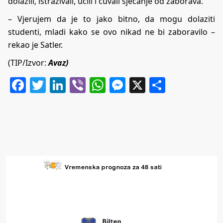
dolazili, istraživali, učili i čuvali sjećanje od zaborava.
– Vjerujem da je to jako bitno, da mogu dolaziti
studenti, mladi kako se ovo nikad ne bi zaboravilo –
rekao je Satler.
(TIP/Izvor:
Avaz)
Facebook
Twitter
LinkedIn
Viber
WhatsApp
Messenger
X
Share