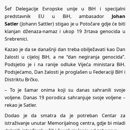
Šef Delegacije Evropske unije u BiH i specijalni
predstavnik EU u BiH, ambasador
Johan
Satler
(Johann Sattler) stigao je u Potočare gdje će biti
klanjan dženaza-namaz i ukop 19 žrtava genocida u
Srebrenici.
Kazao je da se današnji dan treba obilježavati kao Dan
žalosti u cijeloj BiH, a ne “dan negiranja genocida”.
Podsjetio je i na ranije odluke Vijeća ministara BiH.
Podsjećamo, Dan žalosti je proglašen u Federaciji BiH i
Distriktu Brčko.
– To je šamar onima koji su danas sahranili svoje
voljene. Danas 19 porodica sahranjuje svoje voljene –
rekao je Satler.
Dodao je da smatra da je potreban Centar za
istraživanje unutar Memorijalnog centra, gdje bi mladi