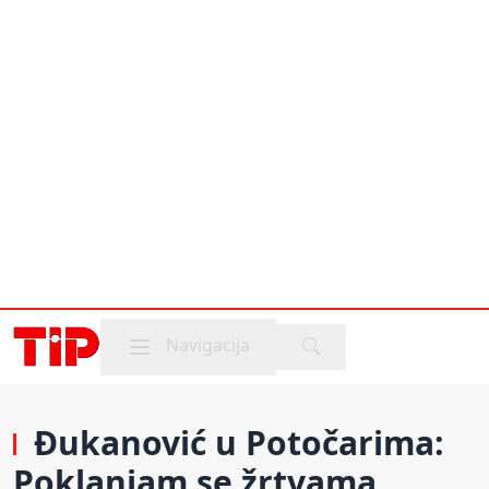
Mobile menu
Navigacija
Đukanović u Potočarima:
Poklanjam se žrtvama