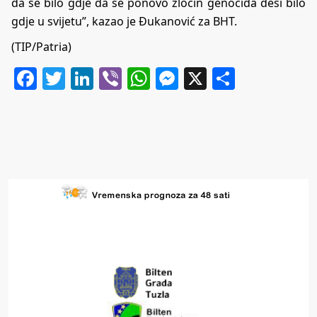
da se bilo gdje da se ponovo zločin genocida desi bilo
gdje u svijetu”, kazao je Đukanović za BHT.
(TIP/Patria)
Facebook
Twitter
LinkedIn
Viber
WhatsApp
Messenger
X
Share