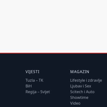
VIJESTI
MAGAZIN
Tuzla – TK
Lifestyle i zdravlje
BiH
Ljubav i Sex
Regija – Svijet
Scitech i Auto
Showtime
Video