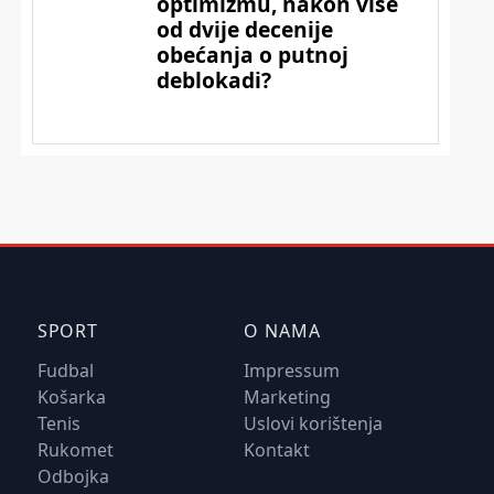
SPORT
O NAMA
Fudbal
Impressum
Košarka
Marketing
Tenis
Uslovi korištenja
Rukomet
Kontakt
Odbojka