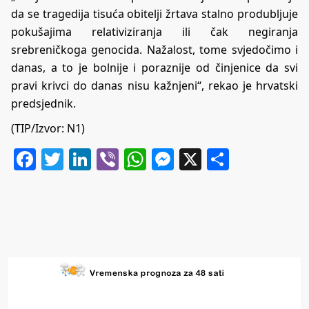
da se tragedija tisuća obitelji žrtava stalno produbljuje
pokušajima relativiziranja ili čak negiranja
srebreničkoga genocida. Nažalost, tome svjedočimo i
danas, a to je bolnije i poraznije od činjenice da svi
pravi krivci do danas nisu kažnjeni“, rekao je hrvatski
predsjednik.
(TIP/Izvor:
N1
)
Facebook
Twitter
LinkedIn
Viber
WhatsApp
Messenger
X
Share