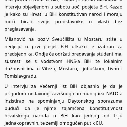
intervju objavljenom u subotu uoči posjeta BiH. Kazao
je kako su Hrvati u BiH konstitutivan narod i moraju
moći birati svoje predstavnike u vlasti bez
preglasavanja.
Milanović na poziv Sveučilišta u Mostaru stiže u
nedjelju u prvi posjet BiH otkako je izabran za
predsjednika. Ondje će održati predavanja studentima,
susresti se s vodstvom HNS-a BiH te lokalnim
dužnosnicima u Vitezu, Mostaru, Ljubuškom, Livnu i
Tomislavgradu.
U intervju za Večernji list BiH objasnio je da je
prigodom nedavnog završnog communiquea NATO-a
inzistirao na spominjanju Daytonskog sporazuma
budući da je njime zajamčena konstitutivnost
hrvatskoga naroda u BiH kao jednog od triju
jednakopravnih, te zemlji omogućen put k EU.