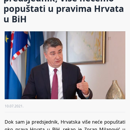
popuštati u pravima Hrvata
u BiH
10.07.2021.
Dok sam ja predsjednik, Hrvatska više neće popuštati
oko prava Hrvata u BiH, rekao je Zoran Milanović u