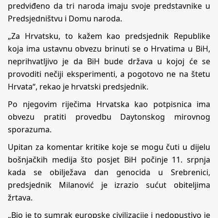
predviđeno da tri naroda imaju svoje predstavnike u
Predsjedništvu i Domu naroda.
„Za Hrvatsku, to kažem kao predsjednik Republike
koja ima ustavnu obvezu brinuti se o Hrvatima u BiH,
neprihvatljivo je da BiH bude država u kojoj će se
provoditi nečiji eksperimenti, a pogotovo ne na štetu
Hrvata“, rekao je hrvatski predsjednik.
Po njegovim riječima Hrvatska kao potpisnica ima
obvezu pratiti provedbu Daytonskog mirovnog
sporazuma.
Upitan za komentar kritike koje se mogu čuti u dijelu
bošnjačkih medija što posjet BiH počinje 11. srpnja
kada se obilježava dan genocida u Srebrenici,
predsjednik Milanović je izrazio sućut obiteljima
žrtava.
„Bio je to sumrak europske civilizacije i nedopustivo je