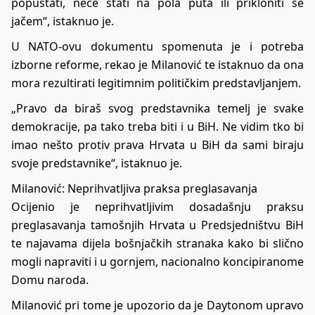
popuštati, neće stati na pola puta ili prikloniti se
jačem“, istaknuo je.
U NATO-ovu dokumentu spomenuta je i potreba
izborne reforme, rekao je Milanović te istaknuo da ona
mora rezultirati legitimnim političkim predstavljanjem.
„Pravo da biraš svog predstavnika temelj je svake
demokracije, pa tako treba biti i u BiH. Ne vidim tko bi
imao nešto protiv prava Hrvata u BiH da sami biraju
svoje predstavnike“, istaknuo je.
Milanović: Neprihvatljiva praksa preglasavanja
Ocijenio je neprihvatljivim dosadašnju praksu
preglasavanja tamošnjih Hrvata u Predsjedništvu BiH
te najavama dijela bošnjačkih stranaka kako bi slično
mogli napraviti i u gornjem, nacionalno koncipiranome
Domu naroda.
Milanović pri tome je upozorio da je Daytonom upravo