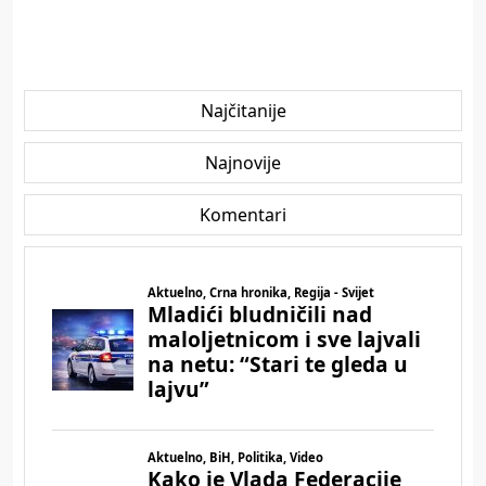
Najčitanije
Najnovije
Komentari