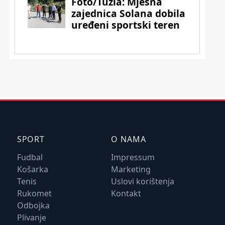
SPORT
O NAMA
Fudbal
Impressum
Košarka
Marketing
Tenis
Uslovi korištenja
Rukomet
Kontakt
Odbojka
Plivanje