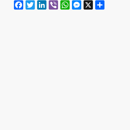
Facebook
Twitter
LinkedIn
Viber
WhatsApp
Messenger
X
Share