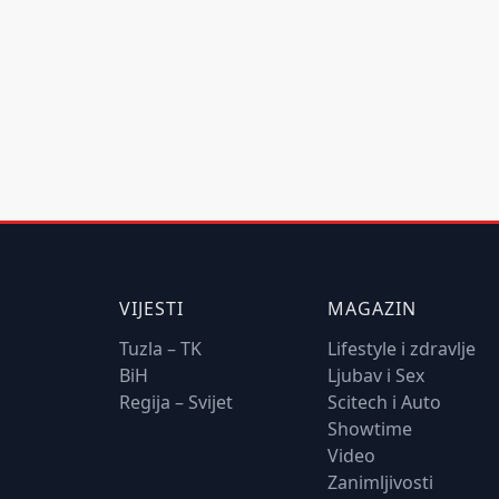
VIJESTI
MAGAZIN
Tuzla – TK
Lifestyle i zdravlje
BiH
Ljubav i Sex
Regija – Svijet
Scitech i Auto
Showtime
Video
Zanimljivosti