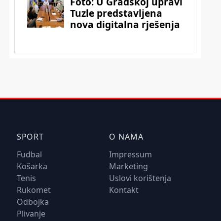
SPORT
O NAMA
Fudbal
Impressum
Košarka
Marketing
Tenis
Uslovi korištenja
Rukomet
Kontakt
Odbojka
Plivanje