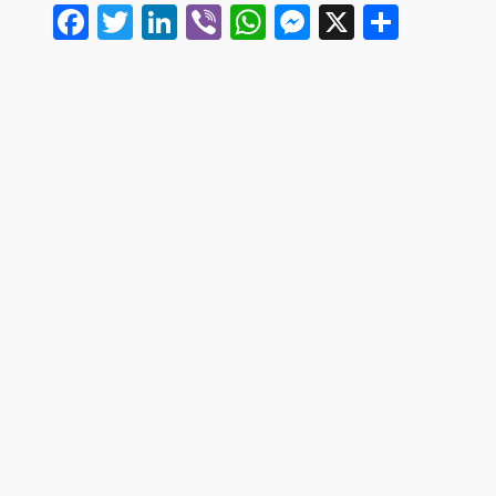
Facebook
Twitter
LinkedIn
Viber
WhatsApp
Messenger
X
Share