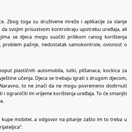
jece. Zbog toga su društvene mreže i aplikacije za slanje
 da svojim prisustvom kontroliraju upotrebu uređaja, ali
ojima se djeca mogu suočiti prilikom ranog korištenja
, problem pažnje, nedostatak samokontrole, ovisnost o
oput plastičnih automobila, lutki, plišanaca, kockica za
i vještine učenja. Djeca se trebaju igrati s drugom djecom,
a. Naravno, to ne znači da ne mogu povremeno dodirnuti
ti i ograničiti im vrijeme korištenja uređaja. To će smanjiti
e.
m kupe mobitel, a odgovor na pitanje zašto im to treba u
ijateljica”.