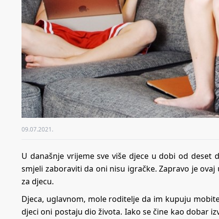
09.07.2021.
U današnje vrijeme sve više djece u dobi od deset d
smjeli zaboraviti da oni nisu igračke. Zapravo je ovaj
za djecu.
Djeca, uglavnom, mole roditelje da im kupuju mobitele
djeci oni postaju dio života. Iako se čine kao dobar izv