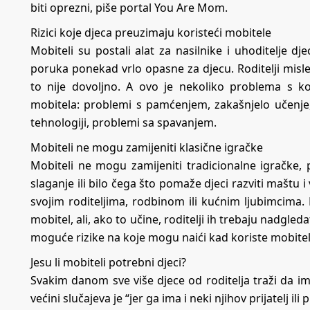
biti oprezni, piše portal You Are Mom.
Rizici koje djeca preuzimaju koristeći mobitele
Mobiteli su postali alat za nasilnike i uhoditelje d
poruka ponekad vrlo opasne za djecu. Roditelji misle
to nije dovoljno. A ovo je nekoliko problema s k
mobitela: problemi s pamćenjem, zakašnjelo učenje
tehnologiji, problemi sa spavanjem.
Mobiteli ne mogu zamijeniti klasične igračke
Mobiteli ne mogu zamijeniti tradicionalne igračke, p
slaganje ili bilo čega što pomaže djeci razviti maštu 
svojim roditeljima, rodbinom ili kućnim ljubimcim
mobitel, ali, ako to učine, roditelji ih trebaju nadgleda
moguće rizike na koje mogu naići kad koriste mobitel
Jesu li mobiteli potrebni djeci?
Svakim danom sve više djece od roditelja traži da i
većini slučajeva je “jer ga ima i neki njihov prijatelj ili pr