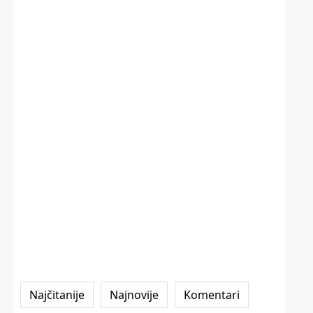
Najčitanije
Najnovije
Komentari