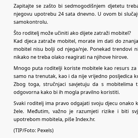
Zapitajte se zašto bi sedmogodišnjem djetetu treba
njegovu upotrebu 24 sata dnevno. U ovom bi slučaj
samokontrolu.
Što roditelj može učiniti ako dijete zatraži mobitel?
Kad djeca zatraže mobitel, morate im dati do znanja da 
mobitel nisu bolji od njega/nje. Ponekad trendovi n
nikako ne treba olako reagirati na njihove hirove.
Mnogo puta roditelji koriste mobitele kao resurs za sm
samo na trenutak, kao i da nije vrijedno posljedica k
Zbog toga, stručnjaci savjetuju da s mobitelima 
odgovorna kako bi ih mogla pravilno koristiti.
Svaki roditelj ima pravo odgajati svoju djecu onako k
žele. Međutim, važno je razumjeti rizike i biti 
upotrebom mobitela, piše
Index.hr
.
(TIP/Foto: Pexels)