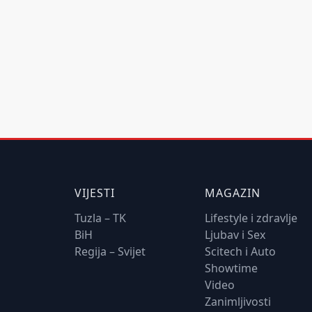
VIJESTI
MAGAZIN
Tuzla – TK
Lifestyle i zdravlje
BiH
Ljubav i Sex
Regija – Svijet
Scitech i Auto
Showtime
Video
Zanimljivosti