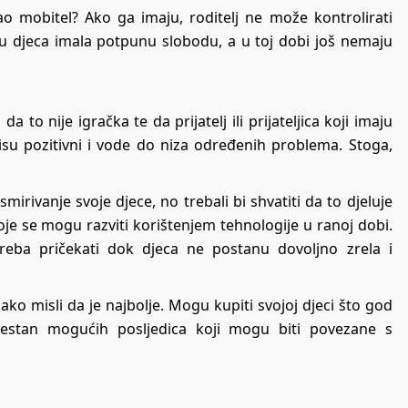
o mobitel? Ako ga imaju, roditelj ne može kontrolirati
u djeca imala potpunu slobodu, a u toj dobi još nemaju
to nije igračka te da prijatelj ili prijateljica koji imaju
isu pozitivni i vode do niza određenih problema. Stoga,
irivanje svoje djece, no trebali bi shvatiti da to djeluje
oje se mogu razviti korištenjem tehnologije u ranoj dobi.
treba pričekati dok djeca ne postanu dovoljno zrela i
ako misli da je najbolje. Mogu kupiti svojoj djeci što god
svjestan mogućih posljedica koji mogu biti povezane s