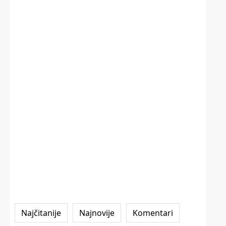
Najčitanije
Najnovije
Komentari