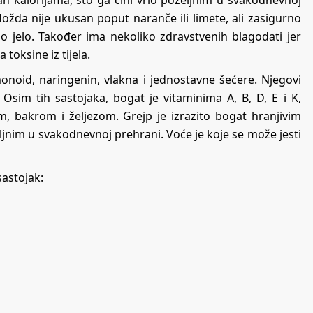
an kalorijama, što ga čini vrlo poželjnim u svakodnevnoj
ožda nije ukusan poput naranče ili limete, ali zasigurno
 jelo. Također ima nekoliko zdravstvenih blagodati jer
toksine iz tijela.
imonoid, naringenin, vlakna i jednostavne šećere. Njegovi
 Osim tih sastojaka, bogat je vitaminima A, B, D, E i K,
 bakrom i željezom. Grejp je izrazito bogat hranjivim
eljnim u svakodnevnoj prehrani. Voće je koje se može jesti
sastojak: