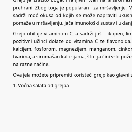
Grejp je izrazito bogat hranjivim tvarima, a siromaš
prehrani. Zbog toga je popularan i za mršavljenje. M
sadrži moć okusa od kojih se može napraviti ukusno
pomaže u mršavljenju, jača imunološki sustav i uklanja 
Grejp obiluje vitaminom C, a sadrži još i likopen, l
pozitivni učinci dolaze od vitamina C te flavonoida.
kalcijem, fosforom, magnezijem, manganom, cinkom,
tvarima, a siromašan kalorijama, što ga čini vrlo pož
na razne načine.
Ova jela možete pripremiti koristeći grejp kao glavni 
1. Voćna salata od grejpa