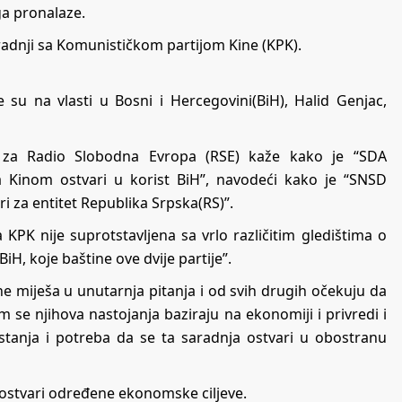
ga pronalaze.
aradnji sa Komunističkom partijom Kine (KPK).
e su na vlasti u Bosni i Hercegovini(BiH), Halid Genjac,
 za Radio Slobodna Evropa (RSE) kaže kako je “SDA
a Kinom ostvari u korist BiH”, navodeći kako je “SNSD
i za entitet Republika Srpska(RS)”.
 KPK nije suprotstavljena sa vrlo različitim gledištima o
 koje baštine ove dvije partije”.
ne miješa u unutarnja pitanja i od svih drugih očekuju da
m se njihova nastojanja baziraju na ekonomiji i privredi i
e stanja i potreba da se ta saradnja ostvari u obostranu
H, ostvari određene ekonomske ciljeve.