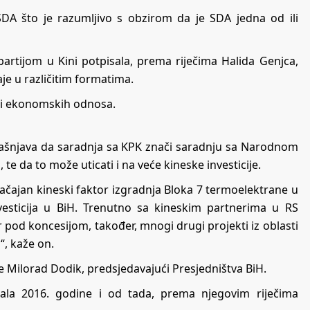
SDA što je razumljivo s obzirom da je SDA jedna od ili
artijom u Kini potpisala, prema riječima Halida Genjca,
aje u različitim formatima.
sti ekonomskih odnosa.
jašnjava da saradnja sa KPK znači saradnju sa Narodnom
te da to može uticati i na veće kineske investicije.
načajan kineski faktor izgradnja Bloka 7 termoelektrane u
investicija u BiH. Trenutno sa kineskim partnerima u RS
pod koncesijom, također, mnogi drugi projekti iz oblasti
“, kaže on.
e Milorad Dodik, predsjedavajući Presjedništva BiH.
ala 2016. godine i od tada, prema njegovim riječima