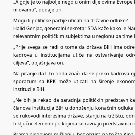
„A gdje je to najbolje nego u onim dijelovima Evrope ko
ni ovamo“, dodaje on.
Mogu li političke partije uticati na državne odluke?
Halid Genjac, generalni sekretar SDA kaže kako je N
relevantnim političkim subjektima u regionu pa time i
„Prije svega se radi o tome da država BIH ima od
kadrova u institucijama utiče na ostvarivanje o
ciljeva“, objašnjava on.
Na pitanje da li to onda znači da se preko kadrova nje
sporazum sa KPK može uticati na širenje ekonom
institucije BiH.
„Ne bih ja rekao da saradnja političkih predstavnik
članova institucija BIH u donošenju konačnih odluka 
se rukovodi interesima države, stanju na tržištu, odn
ti ključni elementi po kojima se ravnaju predstavnici i
Prema njegovom mišljenju, bez obzira na to što Kina im