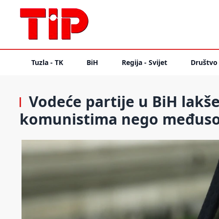
Tuzla - TK
BiH
Regija - Svijet
Društvo
Vodeće partije u BiH lakš
komunistima nego međus