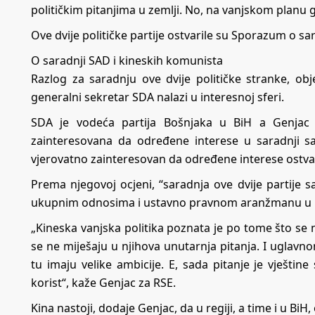
političkim pitanjima u zemlji. No, na vanjskom planu 
Ove dvije političke partije ostvarile su Sporazum o s
O saradnji SAD i kineskih komunista
Razlog za saradnju ove dvije političke stranke, obj
generalni sekretar SDA nalazi u interesnoj sferi.
SDA je vodeća partija Bošnjaka u BiH a Genjac
zainteresovana da određene interese u saradnji s
vjerovatno zainteresovan da određene interese ostvar
Prema njegovoj ocjeni, “saradnja ove dvije partije sa
ukupnim odnosima i ustavno pravnom aranžmanu u BiH,
„Kineska vanjska politika poznata je po tome što se 
se ne miješaju u njihova unutarnja pitanja. I uglavno
tu imaju velike ambicije. E, sada pitanje je vještin
korist“, kaže Genjac za RSE.
Kina nastoji, dodaje Genjac, da u regiji, a time i u Bi