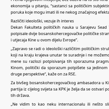
ekonomija u pitanju, “sastanci sa političkim subjekt
poruka koje mogu imati ili ne nekog značajnog efekta
Različiti ideološki, vezuje ih interes
Dekan Fakulteta političkih nauka u Sarajevu Sea
potpisale dvije bosanskohercegovačke političke stra
i utjecaja Kine u ovom dijelu Evrope”.
„Zapravo se radi o ideološki različitim političkim s
koji na kraju krajeva unutar te suradnje i ne možemo 
mene su razlozi potpisivanja tih sporazuma pragmat
Kinom, politički da sporazum potpišete sa jedinom p
druge perspektive“, kaže on za RSE.
Za bivšeg bosanskohercegovačkog ambasadora u Kini A
partija iz cijelog svijeta sa KPK je želja da se ostvar
tih država.
„Ne vidim to kao neku internacionalu ili nešto 