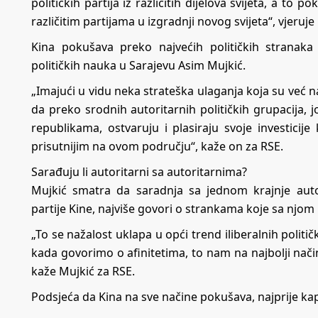
političkih partija iz različitih dijelova svijeta, a t
različitim partijama u izgradnji novog svijeta“, vjeruje
Kina pokušava preko najvećih političkih stranaka 
političkih nauka u Sarajevu Asim Mujkić.
„Imajući u vidu neka strateška ulaganja koja su već na
da preko srodnih autoritarnih političkih grupacija, 
republikama, ostvaruju i plasiraju svoje investicije
prisutnijim na ovom području“, kaže on za RSE.
Sarađuju li autoritarni sa autoritarnima?
Mujkić smatra da saradnja sa jednom krajnje aut
partije Kine, najviše govori o strankama koje sa njo
„To se nažalost uklapa u opći trend iliberalnih politič
kada govorimo o afinitetima, to nam na najbolji način
kaže Mujkić za RSE.
Podsjeća da Kina na sve načine pokušava, najprije ka