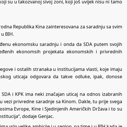
ji su u takozvanoj sivoj zoni, koji još uvijek nisu ni tamo
arodna Republika Kina zainteresovana za saradnju sa svim
 u BIH.
ređenu ekonomsku saradnju i onda da SDA putem svojih
dređenih ekonomsih projekata ekonomskih i privrednih
gove i ostalih stranaka u institucijama vlasti, koje imaju
skog uticaja odgovara da takve odluke, ipak, donose
a SDA i KPK ima neki značajan uticaj na odnos izabranih
u vezi privredne saradnje sa Kinom. Dakle, tu prije svega
osima Evrope, Kine i Sjedinjenih Američkih Država i to su
nstitucija“, dodaje Genjac.
a vrlo velike ambicije i u region, pa time i u BIH kada je