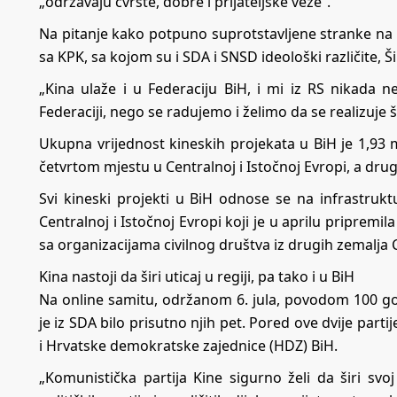
„održavaju čvrste, dobre i prijateljske veze“.
Na pitanje kako potpuno suprotstavljene stranke na 
sa KPK, sa kojom su i SDA i SNSD ideološki različite, Š
„Kina ulaže i u Federaciju BiH, i mi iz RS nikada 
Federaciji, nego se radujemo i želimo da se realizuje š
Ukupna vrijednost kineskih projekata u BiH je 1,93 mil
četvrtom mjestu u Centralnoj i Istočnoj Evropi, a druga
Svi kineski projekti u BiH odnose se na infrastrukt
Centralnoj i Istočnoj Evropi koji je u aprilu pripremila
sa organizacijama civilnog društva iz drugih zemalja 
Kina nastoji da širi uticaj u regiji, pa tako i u BiH
Na online samitu, održanom 6. jula, povodom 100 go
je iz SDA bilo prisutno njih pet. Pored ove dvije parti
i Hrvatske demokratske zajednice (HDZ) BiH.
„Komunistička partija Kine sigurno želi da širi svo