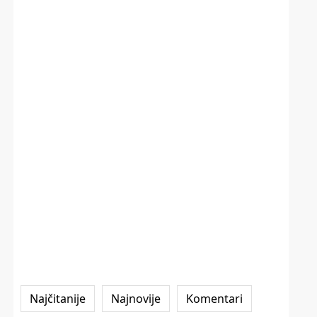
Najčitanije
Najnovije
Komentari