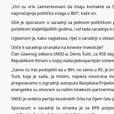
„Oni su vrlo zainteresovani da imaju kontakte sa 
najznačajnija politička snaga u BiH“, kaže on.
SDA je sporazum o saradnji sa jedinom političkom p
početkom dvijehiljaditih godina, i od tada saradnja tr
Uglavnom je, kako naglašava, riječ o saradnji u obla
Utiče li saradnja stranaka na kineske investicije?
Član Glavnog odbora SNSD-a, Denis Šulić, za RSE ob
Republikom Kinom u kojoj vlada jednopartijski sistem, 
„Samo ću Vas podsjetiti da u BiH, ne samo u RS, je z
Tuzli, koja je sada, ja mislim, najveća inostrana 
pregovaramo o izgradnji autoputa Banjaluka-Prijedor 
energetike su otvoreni sa našim kineksim partnerima
SNSD je vodeća partija bosanskih Srba na čijem čelu j
Sporazum o saradnji ta stranka je sa KPK potpis