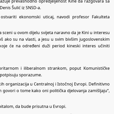
o pokazuje prevashodno opredjeljenost Kine da razgovara sa
 Denis Šulić iz SNSD-a.
ostvariti ekonomski uticaj, navodi profesor Fakulteta
 sceni u ovom dijelu svijeta naravno da je Kini u interesu
još ako su na vlasti, a jesu u svim bivšim jugoslovenskim
 koje će na određeni duži period kineski interes učiniti
oritarnom i iliberalnom strankom, poput Komunističke
m potpisuju sporazume.
kih organizacija u Centralnoj i Istočnoj Evropi. Definitivno
 govori o tome kako oni politička djelovanja zamišljaju“,
pitalom, da bude prisutna u Evropi.