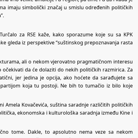
ima imaju simbolički značaj u smislu određenih političkih
”.
d Turčalo za RSE kaže, kako sporazume koje su sa KPK
nke gleda iz perspektive “suštinskog prepoznavanja rasta
trukturama, ali o nekom vjerovatno pragmatičnom interesu
očekivati da će dolaziti do nekih političkih razmirica. Za
ični, jer jedina je opcija, ako hoćete da sarađujete sa
artijom koja tu postoji. Ne bih to tumačio iz bilo koje
mela Kovačevića, suština saradnje različitih političkih
i politička, ekonomska i kulturološka saradnja između Kine i
slično tome. Dakle, to apsolutno nema veze sa nekom