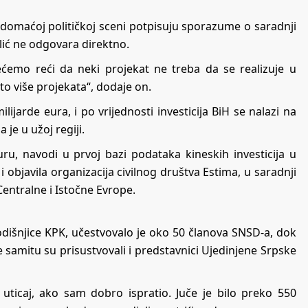
domaćoj političkoj sceni potpisuju sporazume o saradnji
ilić ne odgovara direktno.
nećemo reći da neki projekat ne treba da se realizuje u
to više projekata“, dodaje on.
ijarde eura, i po vrijednosti investicija BiH se nalazi na
 je u užoj regiji.
uru, navodi u prvoj bazi podataka kineskih investicija u
 i objavila organizacija civilnog društva Estima, u saradnji
Centralne i Istočne Evrope.
dišnjice KPK, učestvovalo je oko 50 članova SNSD-a, dok
je samitu su prisustvovali i predstavnici Ujedinjene Srpske
j uticaj, ako sam dobro ispratio. Juče je bilo preko 550