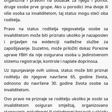
organizma i pravom na dodatak za njegu i pomoć
druge osobe prve grupe. Ako u porodici ima dvoje ili
više osoba sa invaliditetom, taj status mogu steći oba
roditelja.
Pravo na status roditelja njegovatelja osobe sa
invaliditetom može biti priznato ukoliko je nazaposlen
i prijavljen na evidenciji nadležne službe za
zapošljavanje. Izuzetno, može priložiti dokaz Porezne
uprave FBiH da nije osigurana osoba u Jedinstvenom
sistemu registracije, kontrole i naplate doprinosa.
Uz ispunjavanje ovih uslova, status može biti priznat
roditelju do njegove navršene 65. godine života,
odnosno do navršene 30. godine života osobe sa
invaliditetom.
Ovo pravo ne priznaje se roditelju ukoliko je osobi sa
invaliditetom osiguran smještaj, organizovano
stanovanje, poludnevni ili cjelodnevni boravak u skladu