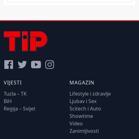
VIJESTI
MAGAZIN
Tuzla – TK
Lifestyle i zdravlje
BiH
Ljubav i Sex
Regija – Svijet
Scitech i Auto
Showtime
Video
Zanimljivosti