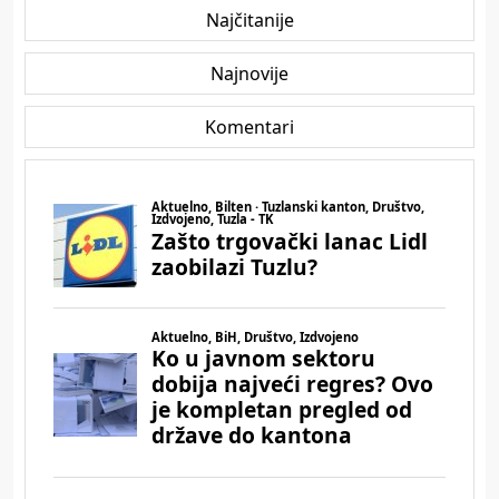
Najčitanije
Najnovije
Komentari