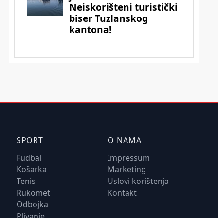
SPORT
O NAMA
Fudbal
Impressum
Košarka
Marketing
Tenis
Uslovi korištenja
Rukomet
Kontakt
Odbojka
Plivanje