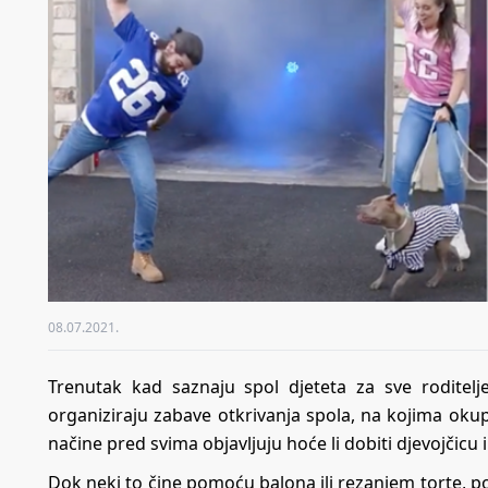
08.07.2021.
Trenutak kad saznaju spol djeteta za sve roditelj
organiziraju zabave otkrivanja spola, na kojima okuplj
načine pred svima objavljuju hoće li dobiti djevojčicu i
Dok neki to čine pomoću balona ili rezanjem torte, po