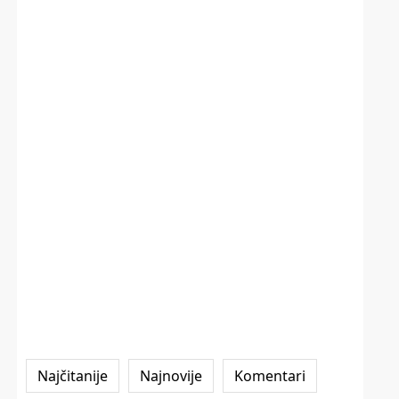
Najčitanije
Najnovije
Komentari