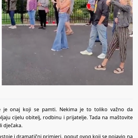
e je onaj koji se pamti. Nekima je to toliko važno da
aju cijelu obitelj, rodbinu i prijatelje. Tada na maštovite
li dječaka.
stoje i dramatični primjeri, poput ovog koji se pojavio na