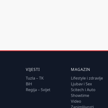
VIJESTI
MAGAZIN
Tuzla – TK
Lifestyle i zdravlje
BiH
Ljubav i Sex
Regija – Svijet
Scitech i Auto
Showtime
Video
Zanimljivosti