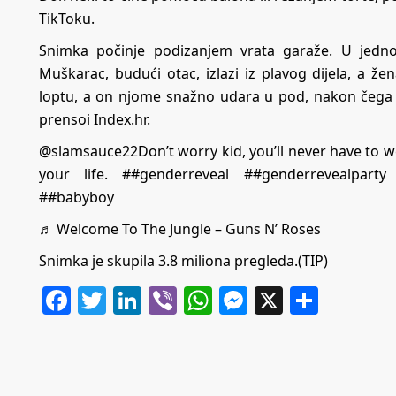
TikToku.
Snimka počinje podizanjem vrata garaže. U jednom
Muškarac, budući otac, izlazi iz plavog dijela, a
loptu, a on njome snažno udara u pod, nakon čega iz
prensoi Index.hr.
@slamsauce22
Don’t worry kid, you’ll never have to w
your life.
##genderreveal
##genderrevealparty
##babyboy
♬ Welcome To The Jungle – Guns N’ Roses
Snimka je skupila 3.8 miliona pregleda.
(TIP)
Facebook
Twitter
LinkedIn
Viber
WhatsApp
Messenger
X
Share