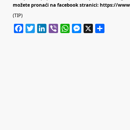
možete pronaći na facebook stranici:
https://www
(TIP)
Facebook
Twitter
LinkedIn
Viber
WhatsApp
Messenger
X
Share