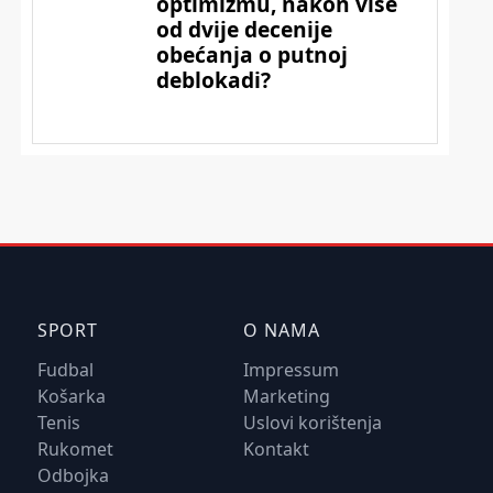
SPORT
O NAMA
Fudbal
Impressum
Košarka
Marketing
Tenis
Uslovi korištenja
Rukomet
Kontakt
Odbojka