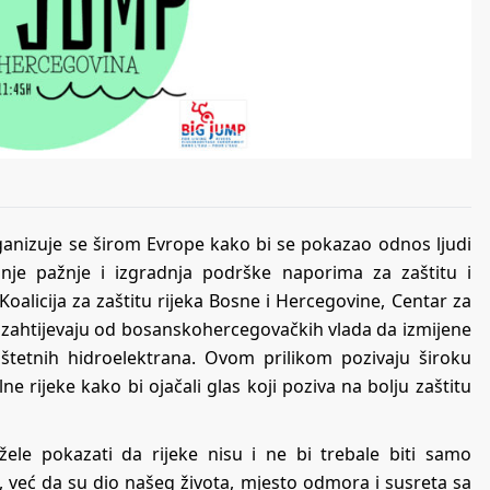
ganizuje se širom Evrope kako bi se pokazao odnos ljudi
etanje pažnje i izgradnja podrške naporima za zaštitu i
oalicija za zaštitu rijeka Bosne i Hercegovine, Centar za
a zahtijevaju od bosanskohercegovačkih vlada da izmijene
 štetnih hidroelektrana. Ovom prilikom pozivaju široku
ne rijeke kako bi ojačali glas koji poziva na bolju zaštitu
ele pokazati da rijeke nisu i ne bi trebale biti samo
put, već da su dio našeg života, mjesto odmora i susreta sa