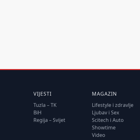
VIJESTI
MAGAZIN
Tuzla – TK
Lifestyle i zdravlje
BiH
Ljubav i Sex
Regija – Svijet
Scitech i Auto
Showtime
Video