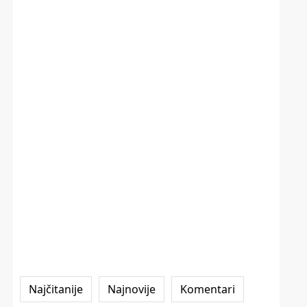
Najčitanije
Najnovije
Komentari