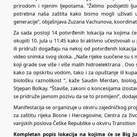
prirodom i njenim ljepotama. “Želimo podsjetiti lju
potrebna naša zaštita kako bismo mogli uživati u
generacije”, objašnjava Zuzana Vachunova, koordinato
Za sada postoji 14 potvrđenih lokacija na kojima će s
okupiti 10. jula u 11:45 kako bi aktivno učestvovali u
ili pridruži događaju na nekoj od potvrđenih lokacija 
video snimka svog skoka. „Naše rijeke suočene su s 
koji grade sve više i više malih hidroelektrana . Ovo
kako za opskrbu vodom, tako i za opuštanje ili kupanj
biološku raznolikost “, kaže Saudin Merdan, biolog, 
Stjepan Bolkay. “Štaviše, zakoni o koncesijama izost
se pridruže javnom pozivu da se to promijeni”, dodaj
Manifestacija se organizuje u okviru zajedničkog proj
za zaštitu rijeka Bosne i Hercegovine, Centra za živo
vanjskih poslova Češke Republike u okviru Transitio
Kompletan popis lokacija na kojima će se Big Jum