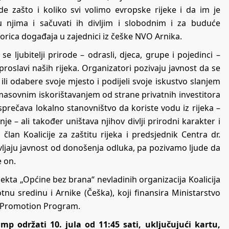
de zašto i koliko svi volimo evropske rijeke i da im je
 njima i sačuvati ih divljim i slobodnim i za buduće
rica događaja u zajednici iz češke NVO Arnika.
e ljubitelji prirode – odrasli, djeca, grupe i pojedinci –
 proslavi naših rijeka. Organizatori pozivaju javnost da se
ili odabere svoje mjesto i podijeli svoje iskustvo slanjem
masovnim iskorištavanjem od strane privatnih investitora
 sprečava lokalno stanovništvo da koriste vodu iz rijeka –
e – ali također uništava njihov divlji prirodni karakter i
član Koalicije za zaštitu rijeka i predsjednik Centra dr.
avljaju javnost od donošenja odluka, pa pozivamo ljude da
e on.
ekta „Općine bez brana“ nevladinih organizacija Koalicija
tnu sredinu i Arnike (Češka), koji finansira Ministarstvo
n Promotion Program.
p održati 10. jula od 11:45 sati, uključujući kartu,