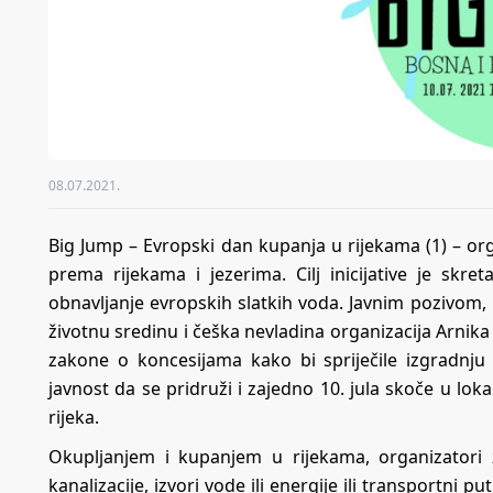
08.07.2021.
Big Jump – Evropski dan kupanja u rijekama (1) – or
prema rijekama i jezerima. Cilj inicijative je skr
obnavljanje evropskih slatkih voda. Javnim pozivom, K
životnu sredinu i češka nevladina organizacija Arnik
zakone o koncesijama kako bi spriječile izgradnju
javnost da se pridruži i zajedno 10. jula skoče u lokal
rijeka.
Okupljanjem i kupanjem u rijekama, organizatori ž
kanalizacije, izvori vode ili energije ili transportni 