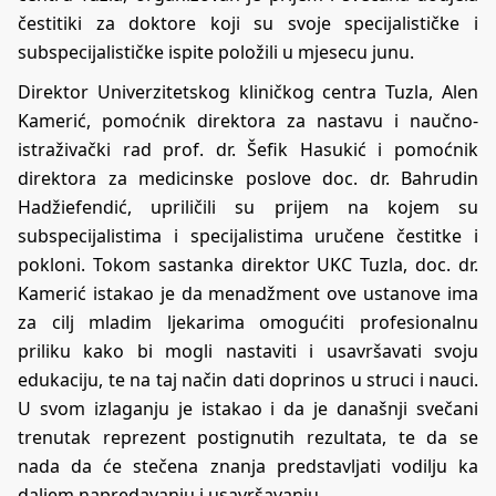
čestitiki za doktore koji su svoje specijalističke i
subspecijalističke ispite položili u mjesecu junu.
Direktor Univerzitetskog kliničkog centra Tuzla, Alen
Kamerić, pomoćnik direktora za nastavu i naučno-
istraživački rad prof. dr. Šefik Hasukić i pomoćnik
direktora za medicinske poslove doc. dr. Bahrudin
Hadžiefendić, upriličili su prijem na kojem su
subspecijalistima i specijalistima uručene čestitke i
pokloni. Tokom sastanka direktor UKC Tuzla, doc. dr.
Kamerić istakao je da menadžment ove ustanove ima
za cilj mladim ljekarima omogućiti profesionalnu
priliku kako bi mogli nastaviti i usavršavati svoju
edukaciju, te na taj način dati doprinos u struci i nauci.
U svom izlaganju je istakao i da je današnji svečani
trenutak reprezent postignutih rezultata, te da se
nada da će stečena znanja predstavljati vodilju ka
daljem napredavanju i usavršavanju.