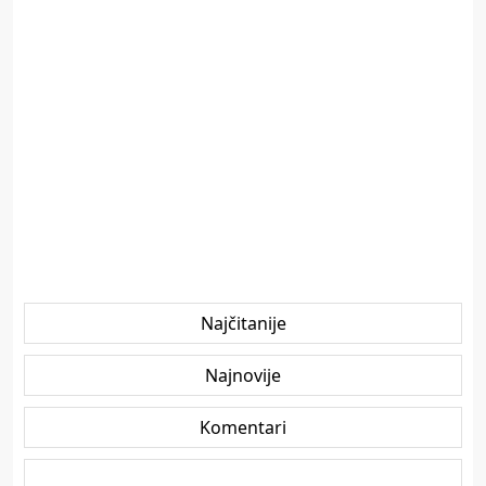
Najčitanije
Najnovije
Komentari