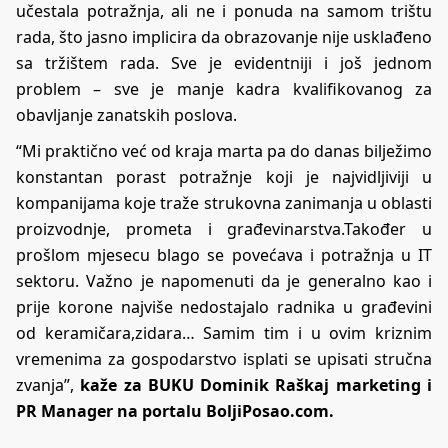
učestala potražnja, ali ne i ponuda na samom trištu
rada, što jasno implicira da obrazovanje nije usklađeno
sa tržištem rada. Sve je evidentniji i još jednom
problem – sve je manje kadra kvalifikovanog za
obavljanje zanatskih poslova.
“Mi praktično već od kraja marta pa do danas bilježimo
konstantan porast potražnje koji je najvidljiviji u
kompanijama koje traže strukovna zanimanja u oblasti
proizvodnje, prometa i građevinarstva.Također u
prošlom mjesecu blago se povećava i potražnja u IT
sektoru. Važno je napomenuti da je generalno kao i
prije korone najviše nedostajalo radnika u građevini
od keramičara,zidara… Samim tim i u ovim kriznim
vremenima za gospodarstvo isplati se upisati stručna
zvanja”,
kaže za BUKU Dominik Raškaj marketing i
PR Manager na portalu BoljiPosao.com.