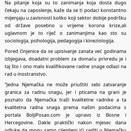
Na pitanje koja su to zanimanja koja dosta dugo
čekaju na zaposlenje, kaže da se ti podaci konstantno
mijenjaju u zavisnosti koliko koji sektor dobije podršku
od države posebno u vrijeme korona krize,ali
uglavnom je to riječ o zanimanjima kao sto su
sociologija, psihologija, pedagogija i kineziologija.
Pored činjenice da se upisivanje zanata već godinama
izbjegava, doadatni problem za domaću privredu je i
taj što i ono malo kvalifikovane radne snage odlazi na
rad u inostranstvo.
“Jedna Njemačka ne može priuštiti sebi zatvaranje
granica za radnu snagu, jer i pticama na grani je
poznato da Njemačka traži kvalitetne radnike a ta
kvalitetna radna snaga prema našim podacima s
portala BoljiPosao.com je upravo iz Bosne i
Hercegovine. Dakle praktički nakon mjesec dana
odluke da mogu samo cijepljeni ići raditi u Njemačku