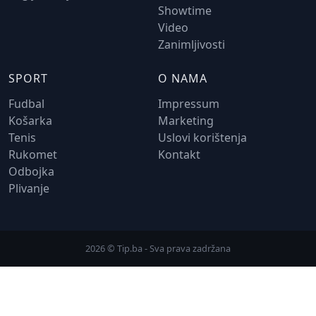
Showtime
Video
Zanimljivosti
SPORT
O NAMA
Fudbal
Impressum
Košarka
Marketing
Tenis
Uslovi korištenja
Rukomet
Kontakt
Odbojka
Plivanje
2026 © Tip.ba - Sva prava zadržana