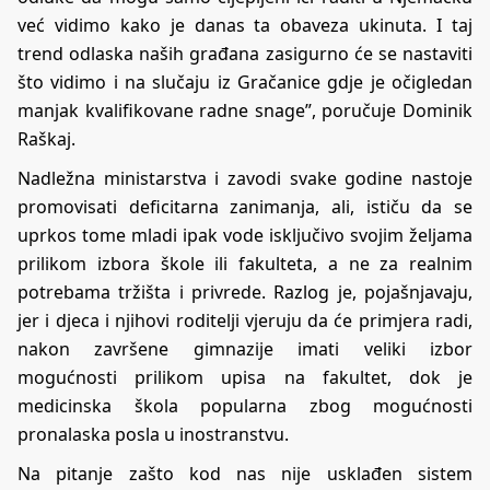
već vidimo kako je danas ta obaveza ukinuta. I taj
trend odlaska naših građana zasigurno će se nastaviti
što vidimo i na slučaju iz Gračanice gdje je očigledan
manjak kvalifikovane radne snage”, poručuje Dominik
Raškaj.
Nadležna ministarstva i zavodi svake godine nastoje
promovisati deficitarna zanimanja, ali, ističu da se
uprkos tome mladi ipak vode isključivo svojim željama
prilikom izbora škole ili fakulteta, a ne za realnim
potrebama tržišta i privrede. Razlog je, pojašnjavaju,
jer i djeca i njihovi roditelji vjeruju da će primjera radi,
nakon završene gimnazije imati veliki izbor
mogućnosti prilikom upisa na fakultet, dok je
medicinska škola popularna zbog mogućnosti
pronalaska posla u inostranstvu.
Na pitanje zašto kod nas nije usklađen sistem