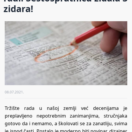
zidara!
08.07.2021.
Tržište rada u našoj zemlji već decenijama je
preplavljeno nepotrebnim zanimanjima, stručnjaka
gotovo da i nemamo, a školovati se za zanatliju, svima
je ispod časti. Postalo je moderno biti novinar, dizajner