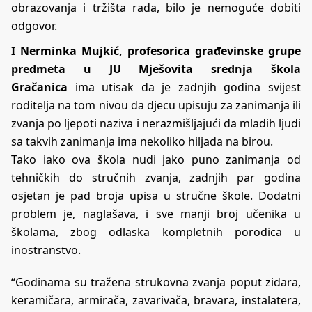
obrazovanja i tržišta rada, bilo je nemoguće dobiti
odgovor.
I Nerminka Mujkić, profesorica građevinske grupe
predmeta u JU Mješovita srednja škola
Gračanica
ima utisak da je zadnjih godina svijest
roditelja na tom nivou da djecu upisuju za zanimanja ili
zvanja po ljepoti naziva i nerazmišljajući da mladih ljudi
sa takvih zanimanja ima nekoliko hiljada na birou.
Tako iako ova škola nudi jako puno zanimanja od
tehničkih do stručnih zvanja, zadnjih par godina
osjetan je pad broja upisa u stručne škole. Dodatni
problem je, naglašava, i sve manji broj učenika u
školama, zbog odlaska kompletnih porodica u
inostranstvo.
“Godinama su tražena strukovna zvanja poput zidara,
keramičara, armirača, zavarivača, bravara, instalatera,