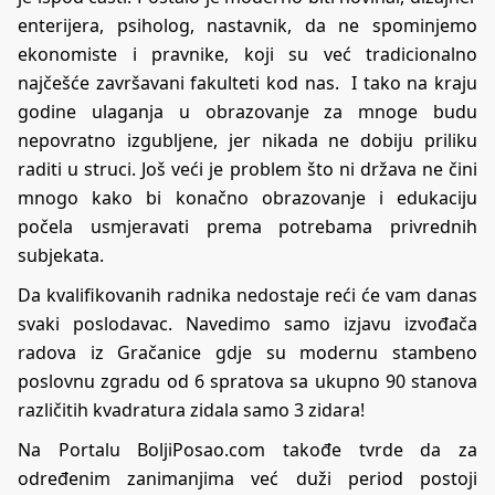
enterijera, psiholog, nastavnik, da ne spominjemo
ekonomiste i pravnike, koji su već tradicionalno
najčešće završavani fakulteti kod nas. I tako na kraju
godine ulaganja u obrazovanje za mnoge budu
nepovratno izgubljene, jer nikada ne dobiju priliku
raditi u struci. Još veći je problem što ni država ne čini
mnogo kako bi konačno obrazovanje i edukaciju
počela usmjeravati prema potrebama privrednih
subjekata.
Da kvalifikovanih radnika nedostaje reći će vam danas
svaki poslodavac. Navedimo samo izjavu izvođača
radova iz Gračanice gdje su modernu stambeno
poslovnu zgradu od 6 spratova sa ukupno 90 stanova
različitih kvadratura zidala samo 3 zidara!
Na Portalu BoljiPosao.com takođe tvrde da za
određenim zanimanjima već duži period postoji