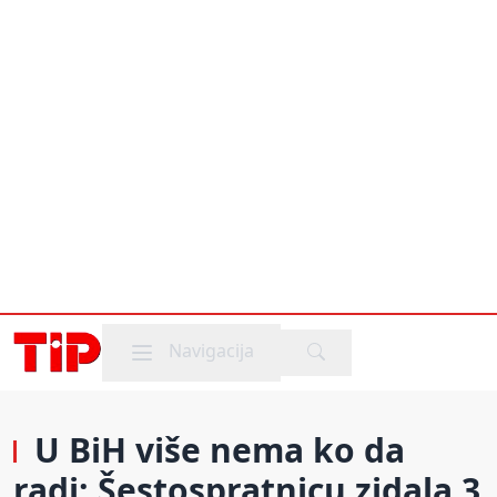
Mobile menu
Navigacija
U BiH više nema ko da
radi: Šestospratnicu zidala 3