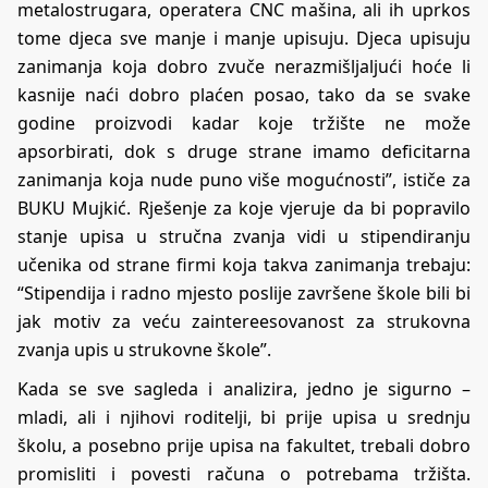
metalostrugara, operatera CNC mašina, ali ih uprkos
tome djeca sve manje i manje upisuju. Djeca upisuju
zanimanja koja dobro zvuče nerazmišljaljući hoće li
kasnije naći dobro plaćen posao, tako da se svake
godine proizvodi kadar koje tržište ne može
apsorbirati, dok s druge strane imamo deficitarna
zanimanja koja nude puno više mogućnosti”, ističe za
BUKU Mujkić. Rješenje za koje vjeruje da bi popravilo
stanje upisa u stručna zvanja vidi u stipendiranju
učenika od strane firmi koja takva zanimanja trebaju:
“Stipendija i radno mjesto poslije završene škole bili bi
jak motiv za veću zaintereesovanost za strukovna
zvanja upis u strukovne škole”.
Kada se sve sagleda i analizira, jedno je sigurno –
mladi, ali i njihovi roditelji, bi prije upisa u srednju
školu, a posebno prije upisa na fakultet, trebali dobro
promisliti i povesti računa o potrebama tržišta.