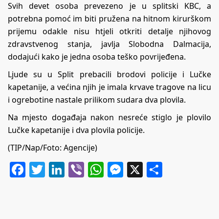
Svih devet osoba prevezeno je u splitski KBC, a
potrebna pomoć im biti pružena na hitnom kirurškom
prijemu odakle nisu htjeli otkriti detalje njihovog
zdravstvenog stanja, javlja Slobodna Dalmacija,
dodajući kako je jedna osoba teško povrijeđena.
Ljude su u Split prebacili brodovi policije i Lučke
kapetanije, a većina njih je imala krvave tragove na licu
i ogrebotine nastale prilikom sudara dva plovila.
Na mjesto događaja nakon nesreće stiglo je plovilo
Lučke kapetanije i dva plovila policije.
(TIP/Nap/Foto: Agencije)
Facebook
Twitter
LinkedIn
Viber
WhatsApp
Messenger
X
Share