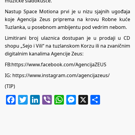
muzičke sladokusce.
Nastup Space Motiona prvi je u nizu sjajnih ugođaja
koje Agencija Zeus priprema na krovu Robne kuće
Tuzlanka, u posebnom ambijentu pod vedrim nebom.
Limitirani broj ulaznica dostupan je u prodaji u CD
shopu „Sejo i Vili“ na tuzlanskom Korzu ili na zvaničnim
digitalnim kanalima Agencije Zeus:
FB:
https://www.facebook.com/AgencijaZEUS
IG:
https://www.instagram.com/agencijazeus/
(TIP)
Facebook
Twitter
LinkedIn
Viber
WhatsApp
Messenger
X
Share