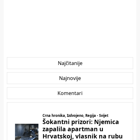
Najčitanije
Najnovije
Komentari