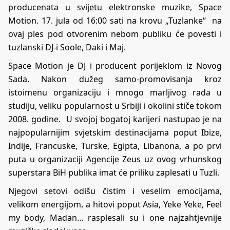
producenata u svijetu elektronske muzike, Space
Motion. 17. jula od 16:00 sati na krovu „Tuzlanke“ na
ovaj ples pod otvorenim nebom publiku će povesti i
tuzlanski DJ-i Soole, Daki i Maj.
Space Motion je DJ i producent porijeklom iz Novog
Sada. Nakon dužeg samo-promovisanja kroz
istoimenu organizaciju i mnogo marljivog rada u
studiju, veliku popularnost u Srbiji i okolini stiče tokom
2008. godine. U svojoj bogatoj karijeri nastupao je na
najpopularnijim svjetskim destinacijama poput Ibize,
Indije, Francuske, Turske, Egipta, Libanona, a po prvi
puta u organizaciji Agencije Zeus uz ovog vrhunskog
superstara BiH publika imat će priliku zaplesati u Tuzli.
Njegovi setovi odišu čistim i veselim emocijama,
velikom energijom, a hitovi poput Asia, Yeke Yeke, Feel
my body, Madan… rasplesali su i one najzahtjevnije