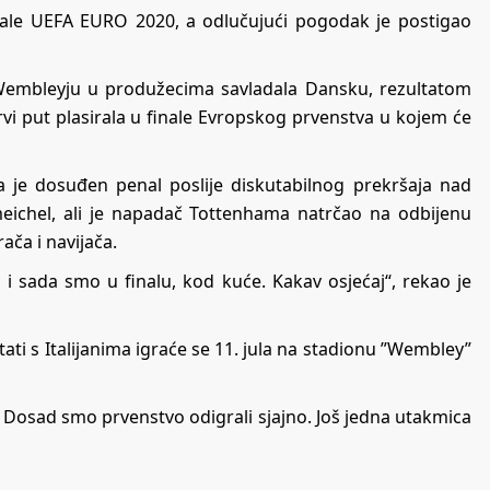
inale UEFA EURO 2020, a odlučujući pogodak je postigao
Wembleyju u produžecima savladala Dansku, rezultatom
 prvi put plasirala u finale Evropskog prvenstva u kojem će
a je dosuđen penal poslije diskutabilnog prekršaja nad
eichel, ali je napadač Tottenhama natrčao na odbijenu
rača i navijača.
 i sada smo u finalu, kod kuće. Kakav osjećaj“, rekao je
ati s Italijanima igraće se 11. jula na stadionu ”Wembley”
. Dosad smo prvenstvo odigrali sjajno. Još jedna utakmica