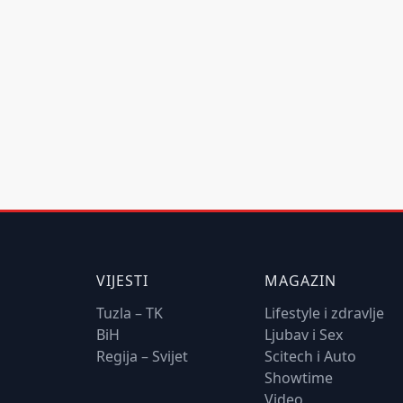
VIJESTI
MAGAZIN
Tuzla – TK
Lifestyle i zdravlje
BiH
Ljubav i Sex
Regija – Svijet
Scitech i Auto
Showtime
Video