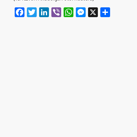
Facebook
Twitter
LinkedIn
Viber
WhatsApp
Messenger
X
Share