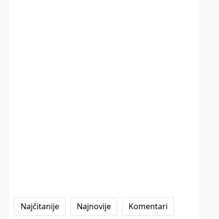
Najčitanije
Najnovije
Komentari