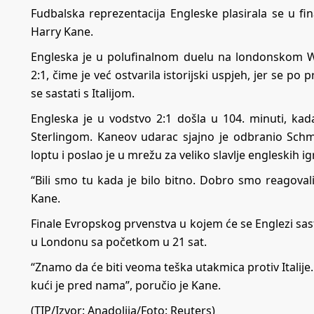
Fudbalska reprezentacija Engleske plasirala se u f
Harry Kane.
Engleska je u polufinalnom duelu na londonskom 
2:1, čime je već ostvarila istorijski uspjeh, jer se po
se sastati s Italijom.
Engleska je u vodstvo 2:1 došla u 104. minuti, kad
Sterlingom. Kaneov udarac sjajno je odbranio Schm
loptu i poslao je u mrežu za veliko slavlje engleskih ig
“Bili smo tu kada je bilo bitno. Dobro smo reagovali
Kane.
Finale Evropskog prvenstva u kojem će se Englezi sast
u Londonu sa početkom u 21 sat.
“Znamo da će biti veoma teška utakmica protiv Italije
kući je pred nama”, poručio je Kane.
(TIP/Izvor: Anadolija/Foto: Reuters)