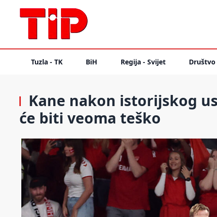
Tuzla - TK
BiH
Regija - Svijet
Društvo
Kane nakon istorijskog usp
će biti veoma teško