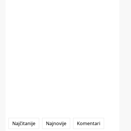
Najčitanije
Najnovije
Komentari