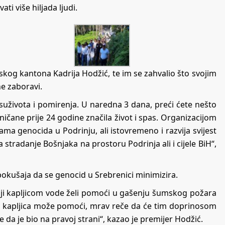
ti više hiljada ljudi.
kog kantona Kadrija Hodžić, te im se zahvalio što svojim
e zaboravi.
u suživota i pomirenja. U naredna 3 dana, preći ćete nešto
ičane prije 24 godine značila život i spas. Organizacijom
ma genocida u Podrinju, ali istovremeno i razvija svijest
 stradanje Bošnjaka na prostoru Podrinja ali i cijele BiH“,
pokušaja da se genocid u Srebrenici minimizira.
ji kapljicom vode želi pomoći u gašenju šumskog požara
ta kapljica može pomoći, mrav reče da će tim doprinosom
se da je bio na pravoj strani“, kazao je premijer Hodžić.