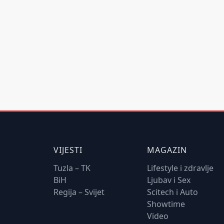
VIJESTI
MAGAZIN
Tuzla – TK
Lifestyle i zdravlje
BiH
Ljubav i Sex
Regija – Svijet
Scitech i Auto
Showtime
Video