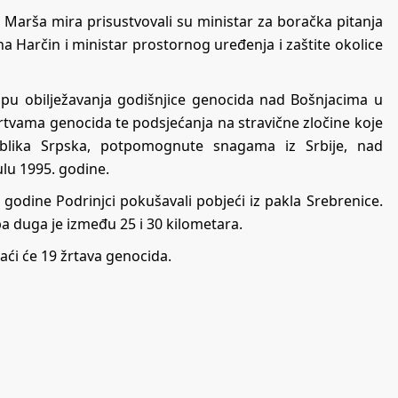
Marša mira prisustvovali su ministar za boračka pitanja
a Harčin i ministar prostornog uređenja i zaštite okolice
opu obilježavanja godišnjice genocida nad Bošnjacima u
 žrtvama genocida te podsjećanja na stravične zločine koje
publika Srpska, potpomognute snagama iz Srbije, nad
lu 1995. godine.
odine Podrinjci pokušavali pobjeći iz pakla Srebrenice.
apa duga je između 25 i 30 kilometara.
ći će 19 žrtava genocida.