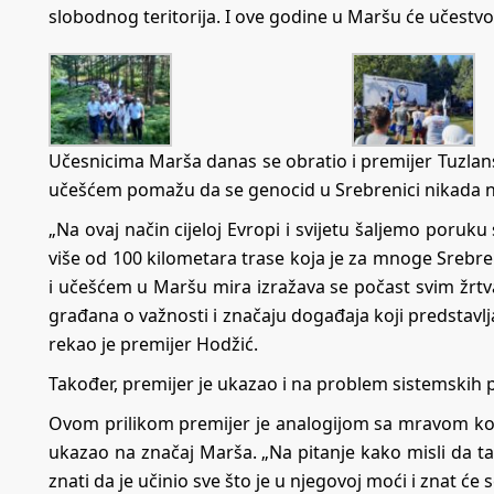
slobodnog teritorija. I ove godine u Maršu će učestvova
Učesnicima Marša danas se obratio i premijer Tuzlans
učešćem pomažu da se genocid u Srebrenici nikada n
„Na ovaj način cijeloj Evropi i svijetu šaljemo poruk
više od 100 kilometara trase koja je za mnoge Srebren
i učešćem u Maršu mira izražava se počast svim žrtva
građana o važnosti i značaju događaja koji predstavlja
rekao je premijer Hodžić.
Također, premijer je ukazao i na problem sistemskih 
Ovom prilikom premijer je analogijom sa mravom ko
ukazao na značaj Marša. „Na pitanje kako misli da 
znati da je učinio sve što je u njegovoj moći i znat će 