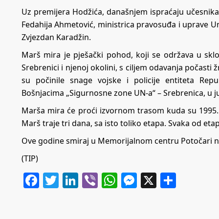
Uz premijera Hodžića, današnjem ispraćaju učesnika 
Fedahija Ahmetović, ministrica pravosuđa i uprave Un
Zvjezdan Karadžin.
Marš mira je pješački pohod, koji se održava u skl
Srebrenici i njenoj okolini, s ciljem odavanja počasti
su počinile snage vojske i policije entiteta Re
Bošnjacima „Sigurnosne zone UN-a“ – Srebrenica, u ju
Marša mira će proći izvornom trasom kuda su 1995. g
Marš traje tri dana, sa isto toliko etapa. Svaka od et
Ove godine smiraj u Memorijalnom centru Potočari na
(TIP)
Facebook
Twitter
LinkedIn
Viber
WhatsApp
Messenger
X
Share