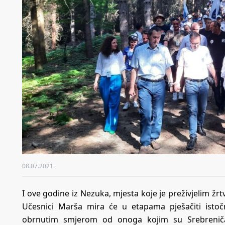
08.07.2021.
I ove godine iz Nezuka, mjesta koje je preživjelim ž
Učesnici Marša mira će u etapama pješačiti ist
obrnutim smjerom od onoga kojim su Srebreničan