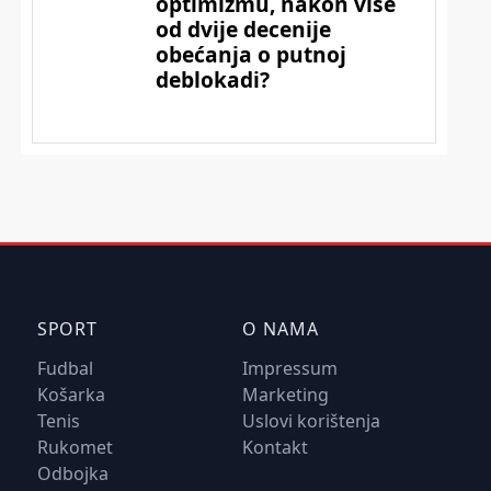
SPORT
O NAMA
Fudbal
Impressum
Košarka
Marketing
Tenis
Uslovi korištenja
Rukomet
Kontakt
Odbojka