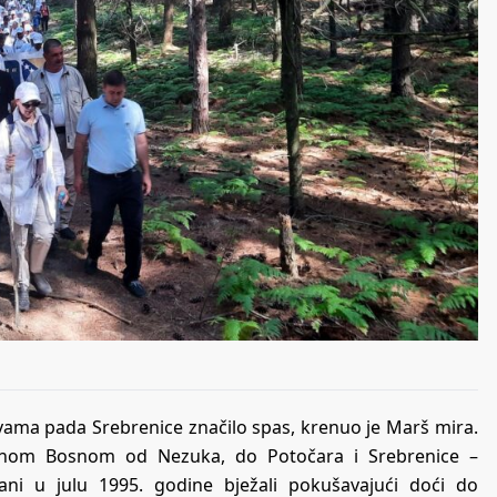
rtvama pada Srebrenice značilo spas, krenuo je Marš mira.
očnom Bosnom od Nezuka, do Potočara i Srebrenice –
i u julu 1995. godine bježali pokušavajući doći do