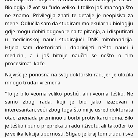
Biologija i život su čudo veliko. I toliko još ima toga što
ne znamo. Privilegija znati te detalje je neopisiva za
mene. Odlučila sam da studiram molekularnu biologiju
gdje mogu dobiti odgovore na ta pitanja, a i disputirati
u medicinskoj nauci studirajući DNK mitohondrija.
Htjela sam doktorirati i doprinijeti nešto nauci i
medicini, a i još bitnije naučiti se nešto o tim
procesima”, kaže.
Najviše je ponosna na svoj doktorski rad, jer je uložila
mnogo truda i vremena.
“To je bilo veoma veliko postići, ali i veoma teško. Ne
samo zbog rada, koji je bio jako izazovan i
interesantan, već i zbog toga što mi je usred doktorata
otac iznenada preminuo u borbi protiv karcinoma. Bilo
je teško i puno prepreka u radu i životu, ali također, to
je velika lekcija upornosti. Stigao je kraj tom trudu i sve