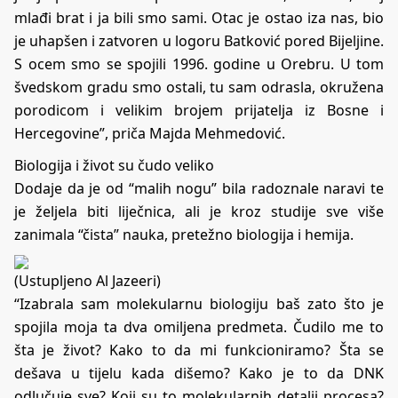
mlađi brat i ja bili smo sami. Otac je ostao iza nas, bio
je uhapšen i zatvoren u logoru Batković pored Bijeljine.
S ocem smo se spojili 1996. godine u Orebru. U tom
švedskom gradu smo ostali, tu sam odrasla, okružena
porodicom i velikim brojem prijatelja iz Bosne i
Hercegovine”, priča Majda Mehmedović.
Biologija i život su čudo veliko
Dodaje da je od “malih nogu” bila radoznale naravi te
je željela biti liječnica, ali je kroz studije sve više
zanimala “čista” nauka, pretežno biologija i hemija.
(Ustupljeno Al Jazeeri)
“Izabrala sam molekularnu biologiju baš zato što je
spojila moja ta dva omiljena predmeta. Čudilo me to
šta je život? Kako to da mi funkcioniramo? Šta se
dešava u tijelu kada dišemo? Kako je to da DNK
odlučuje sve? Koji su to molekularnih detalji procesa?