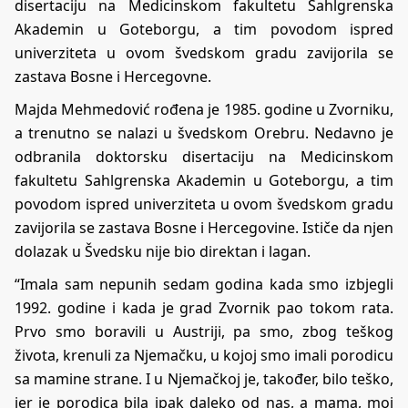
disertaciju na Medicinskom fakultetu Sahlgrenska
Akademin u Goteborgu, a tim povodom ispred
univerziteta u ovom švedskom gradu zavijorila se
zastava Bosne i Hercegovne.
Majda Mehmedović rođena je 1985. godine u Zvorniku,
a trenutno se nalazi u švedskom Orebru. Nedavno je
odbranila doktorsku disertaciju na Medicinskom
fakultetu Sahlgrenska Akademin u Goteborgu, a tim
povodom ispred univerziteta u ovom švedskom gradu
zavijorila se zastava Bosne i Hercegovine. Ističe da njen
dolazak u Švedsku nije bio direktan i lagan.
“Imala sam nepunih sedam godina kada smo izbjegli
1992. godine i kada je grad Zvornik pao tokom rata.
Prvo smo boravili u Austriji, pa smo, zbog teškog
života, krenuli za Njemačku, u kojoj smo imali porodicu
sa mamine strane. I u Njemačkoj je, također, bilo teško,
jer je porodica bila ipak daleko od nas, a mama, moj