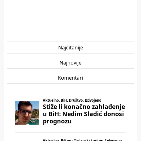
Najčitanije
Najnovije
Komentari