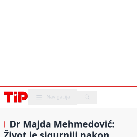
Mobile menu
Navigacija
Dr Majda Mehmedović:
Život je sigurniji nakon