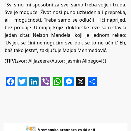
“Svi smo mi sposobni za sve, samo treba volje i truda.
Sve je moguće. Život nosi puno uzbuđenja i prepreka,
ali i mogućnosti. Treba samo se odlučiti i ići naprijed,
bez predaje. U mojoj knjizi doktorske teze sam stavila
jedan citat Nelson Mandela, koji je jednom rekao:
‘Uvijek se čini nemogućim sve dok se to ne učini.’ Eh,
baš tako jeste”, zaključuje Majda Mehmedović.
(TIP/Izvor:
Al Jazeera
/Autor: Jasmin Alibegović)
Facebook
Twitter
LinkedIn
Viber
WhatsApp
Messenger
X
Share