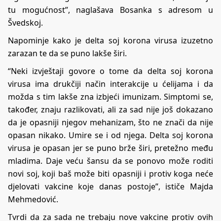
tu mogućnost”, naglašava Bosanka s adresom u
Švedskoj.
Napominje kako je delta soj korona virusa izuzetno
zarazan te da se puno lakše širi.
“Neki izvještaji govore o tome da delta soj korona
virusa ima drukčiji način interakcije u ćelijama i da
možda s tim lakše zna izbjeći imunizam. Simptomi se,
također, znaju razlikovati, ali za sad nije još dokazano
da je opasniji njegov mehanizam, što ne znači da nije
opasan nikako. Umire se i od njega. Delta soj korona
virusa je opasan jer se puno brže širi, pretežno među
mladima. Daje veću šansu da se ponovo može roditi
novi soj, koji baš može biti opasniji i protiv koga neće
djelovati vakcine koje danas postoje”, ističe Majda
Mehmedović.
Tvrdi da za sada ne trebaju nove vakcine protiv ovih