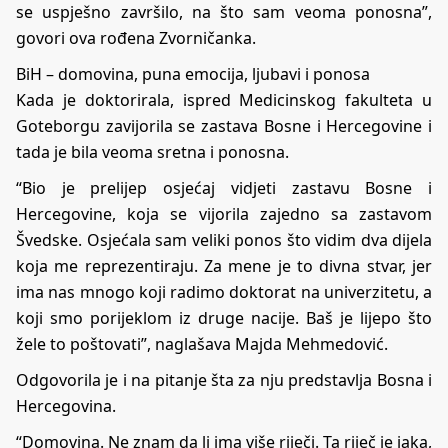
se uspješno završilo, na što sam veoma ponosna”,
govori ova rođena Zvorničanka.
BiH – domovina, puna emocija, ljubavi i ponosa
Kada je doktorirala, ispred Medicinskog fakulteta u
Goteborgu zavijorila se zastava Bosne i Hercegovine i
tada je bila veoma sretna i ponosna.
“Bio je prelijep osjećaj vidjeti zastavu Bosne i
Hercegovine, koja se vijorila zajedno sa zastavom
Švedske. Osjećala sam veliki ponos što vidim dva dijela
koja me reprezentiraju. Za mene je to divna stvar, jer
ima nas mnogo koji radimo doktorat na univerzitetu, a
koji smo porijeklom iz druge nacije. Baš je lijepo što
žele to poštovati”, naglašava Majda Mehmedović.
Odgovorila je i na pitanje šta za nju predstavlja Bosna i
Hercegovina.
“Domovina. Ne znam da li ima više riječi. Ta riječ je jaka,