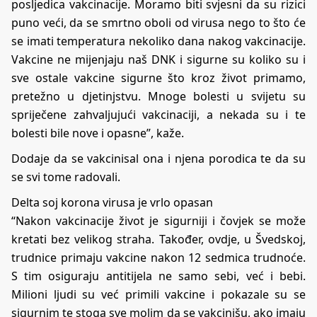
posljedica vakcinacije. Moramo biti svjesni da su rizici
puno veći, da se smrtno oboli od virusa nego to što će
se imati temperatura nekoliko dana nakog vakcinacije.
Vakcine ne mijenjaju naš DNK i sigurne su koliko su i
sve ostale vakcine sigurne što kroz život primamo,
pretežno u djetinjstvu. Mnoge bolesti u svijetu su
spriječene zahvaljujući vakcinaciji, a nekada su i te
bolesti bile nove i opasne”, kaže.
Dodaje da se vakcinisal ona i njena porodica te da su
se svi tome radovali.
Delta soj korona virusa je vrlo opasan
“Nakon vakcinacije život je sigurniji i čovjek se može
kretati bez velikog straha. Također, ovdje, u Švedskoj,
trudnice primaju vakcine nakon 12 sedmica trudnoće.
S tim osiguraju antitijela ne samo sebi, već i bebi.
Milioni ljudi su već primili vakcine i pokazale su se
sigurnim te stoga sve molim da se vakcinišu, ako imaju