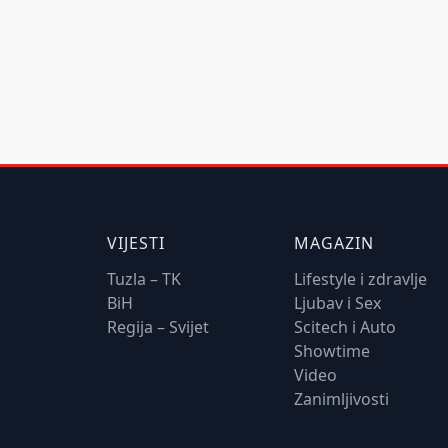
VIJESTI
MAGAZIN
Tuzla – TK
Lifestyle i zdravlje
BiH
Ljubav i Sex
Regija – Svijet
Scitech i Auto
Showtime
Video
Zanimljivosti