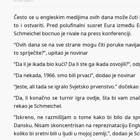
07.07.2021.
Često se u engleskim medijima ovih dana može čuti f
to i ostvariti. Pred polufinalni susret Eura izmeđ
Schmeichel bocnuo je rivale na press konferenciji.
“Ovih dana se na sve strane mogu čiti poruke navija
to spriječite?”, upitao je novinar
“Da li je ikada bio kući? Da li ste ga ikada osvojili?”, 
“Da nekada, 1966. smo bili prvaci”, dodao je novinar
“Jeste, ali tada se igralo Svjetsko prvenstvo.” dočekao
“Da, li konačno se turnir igra ovdje, šta bi vam zna
rekao je Schmeichel.
”Iskreno, ne razmišljam o tome kako bi bilo da spr
Dansku. Nisam skoncentrisan na repreznataciju Engleske
koliko bi sretni bili u ljudi u mojoj zemlji.”, dodao je 