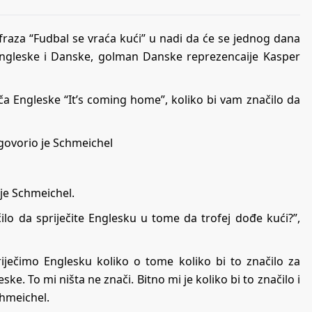
raza “Fudbal se vraća kući” u nadi da će se jednog dana
u Engleske i Danske, golman Danske reprezencaije Kasper
ča Engleske “It’s coming home”, koliko bi vam značilo da
odgovorio je Schmeichel
 je Schmeichel.
čilo da spriječite Englesku u tome da trofej dođe kući?”,
iječimo Englesku koliko o tome koliko bi to značilo za
. To mi ništa ne znači. Bitno mi je koliko bi to značilo i
Schmeichel.