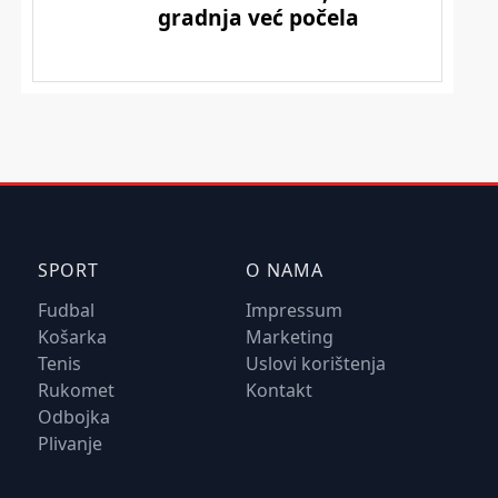
SPORT
O NAMA
Fudbal
Impressum
Košarka
Marketing
Tenis
Uslovi korištenja
Rukomet
Kontakt
Odbojka
Plivanje