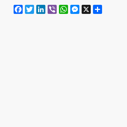
Facebook
Twitter
LinkedIn
Viber
WhatsApp
Messenger
X
Share