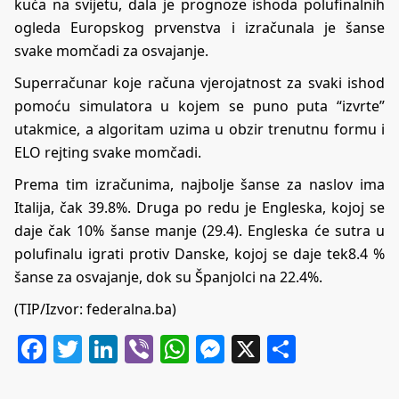
kuća na svijetu, dala je prognoze ishoda polufinalnih
ogleda Europskog prvenstva i izračunala je šanse
svake momčadi za osvajanje.
Superračunar koje računa vjerojatnost za svaki ishod
pomoću simulatora u kojem se puno puta “izvrte”
utakmice, a algoritam uzima u obzir trenutnu formu i
ELO rejting svake momčadi.
Prema tim izračunima, najbolje šanse za naslov ima
Italija, čak 39.8%. Druga po redu je Engleska, kojoj se
daje čak 10% šanse manje (29.4). Engleska će sutra u
polufinalu igrati protiv Danske, kojoj se daje tek8.4 %
šanse za osvajanje, dok su Španjolci na 22.4%.
(TIP/Izvor: federalna.ba)
Facebook
Twitter
LinkedIn
Viber
WhatsApp
Messenger
X
Share