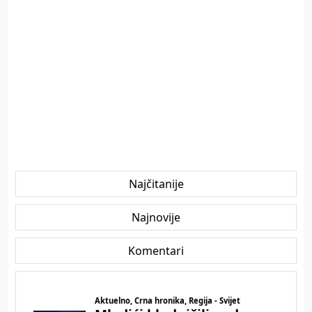
Najčitanije
Najnovije
Komentari