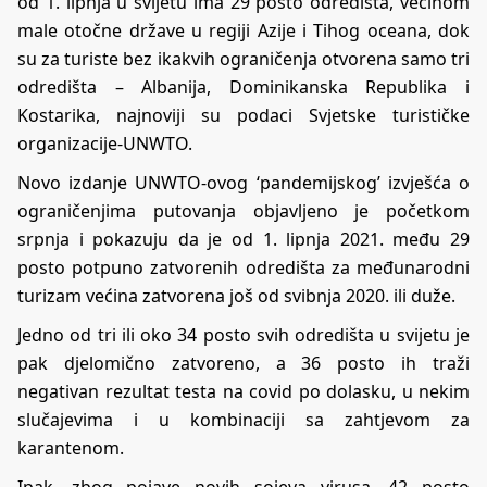
od 1. lipnja u svijetu ima 29 posto odredišta, većinom
male otočne države u regiji Azije i Tihog oceana, dok
su za turiste bez ikakvih ograničenja otvorena samo tri
odredišta – Albanija, Dominikanska Republika i
Kostarika, najnoviji su podaci Svjetske turističke
organizacije-UNWTO.
Novo izdanje UNWTO-ovog ‘pandemijskog’ izvješća o
ograničenjima putovanja objavljeno je početkom
srpnja i pokazuju da je od 1. lipnja 2021. među 29
posto potpuno zatvorenih odredišta za međunarodni
turizam većina zatvorena još od svibnja 2020. ili duže.
Jedno od tri ili oko 34 posto svih odredišta u svijetu je
pak djelomično zatvoreno, a 36 posto ih traži
negativan rezultat testa na covid po dolasku, u nekim
slučajevima i u kombinaciji sa zahtjevom za
karantenom.