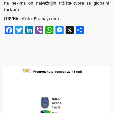
na nekima od najvažnijih tržišta-izvora za globalni
turizam.
(TIP/Hina/Foto: Pixabay.com)
Facebook
Twitter
LinkedIn
Viber
WhatsApp
Messenger
X
Share