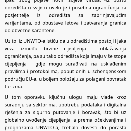
Ipak, zbog pojave novih sojeva virusa, 42 posto
odredišta u svijetu uvelo je i posebna ograničenja za
posjetitelje iz odredišta sa zabrinjavajućim
varijantama, od obustave letova i zatvaranja granica
do obvezne karantene.
Uz to, iz UNWTO-a ističu da u odredištima postoji i jaka
veza između brzine cijepljenja i ublažavanja
ograničenja, pa su tako odredišta koja imaju više stope
cijepljenja i gdje mogu surađivati ​​na usklađenim
pravilima i protokolima, poput onih u schengenskom
području EU-a, u boljem položaju za polagani povratak
turizma.
U tom oporavku ključnu ulogu imaju vlade kroz
suradnju sa sektorima, upotrebu podataka i digitalna
rješenja za sigurno putovanje i boravak, što bi uz
globalno uvođenje cijepljenja, a prema očekivanjima i
prognozama UNWTO-a, trebalo dovesti do porasta