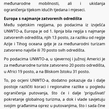
međunarodne mobilnosti, ali i ukidanja
ograničenja tijekom idućih tjedana i mjeseci.
Europa s najmanje zatvorenih odredišta
Među svjetskim regijama, po podacima iz izvješća
UNWTO-a, Europa je od 1. lipnja bila regija s najmanje
zatvorenih odredišta, njih 13 posto, za razliku od regije
Azije i Tihog oceana gdje je za međunarodni turizam
zatvoreno najviše ili 70 posto svih odredišta.
Po podacima UNWTO-a, u sjevernoj i južnoj Americi je
za međunarodne turiste zatvoreno 20 posto odredišta,
u Africi 19 posto, a na Bliskom Istoku 31 posto.
To, po ocjeni UNWTO-a, dodatno pokazuje da i dalje
postoje različiti koraci i regionalne razlike u pogledu
ograničenja putovanja, što će i dalje ‘prigušivati’
pokretanje globalnog turizma, a dok i vlade savjetuju
svojim građanima oprez u putovanjima, što i sada čine