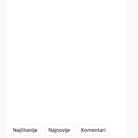
Najčitanije
Najnovije
Komentari