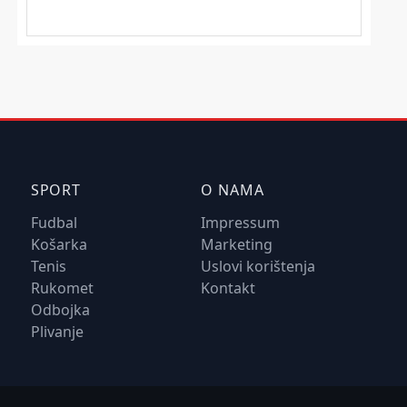
SPORT
O NAMA
Fudbal
Impressum
Košarka
Marketing
Tenis
Uslovi korištenja
Rukomet
Kontakt
Odbojka
Plivanje