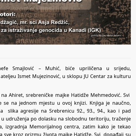
nefe Smajlović – Muhić, biće upriličena u srijedu,
 ateljeu Ismet Mujezinović, u sklopu JU Centar za kulturu
ja na Ahiret, srebreničke majke Hatidže Mehmedović. Svi
e se na jednom mjestu u ovoj knjizi. Knjiga je naučno,
a slika agresije na Srebrenicu 92., 93., 94., kao i pad
i u udruženja po dolasku na slobodnu teritoriju, traženje
a, izgradnja Memorijalnog centra, zatim kako je tekao
ca sve kroz prizmu života majke Hatidže. Svi događaji su