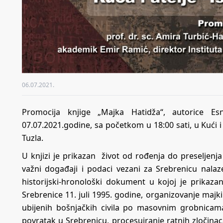
06.07.2021.
Promocija knjige „Majka Hatidža“, autorice Es
07.07.2021.godine, sa početkom u 18:00 sati, u Kući i
Tuzla.
U knjizi je prikazan život od rođenja do preseljen
važni događaji i podaci vezani za Srebrenicu nalaz
historijski-hronološki dokument u kojoj je prikazan
Srebrenice 11. juli 1995. godine, organizovanje majk
ubijenih bošnjačkih civila po masovnim grobnicam
povratak u Srebrenicu, procesuiranje ratnih zločina