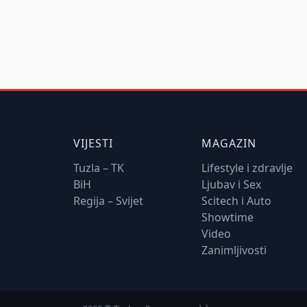
VIJESTI
MAGAZIN
Tuzla – TK
Lifestyle i zdravlje
BiH
Ljubav i Sex
Regija – Svijet
Scitech i Auto
Showtime
Video
Zanimljivosti