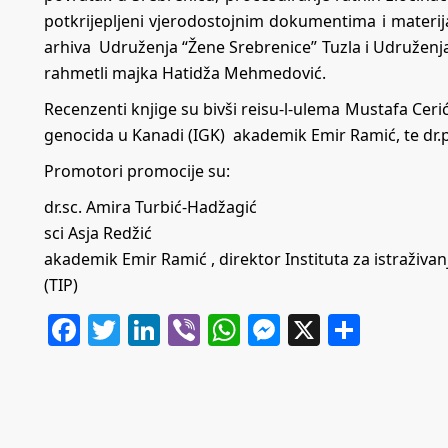
potkrijepljeni vjerodostojnim dokumentima i materij
arhiva Udruženja “Žene Srebrenice” Tuzla i Udruženja 
rahmetli majka Hatidža Mehmedović.
Recenzenti knjige su bivši reisu-l-ulema Mustafa Cerić
genocida u Kanadi (IGK) akademik Emir Ramić, te dr.p
Promotori promocije su:
dr.sc. Amira Turbić-Hadžagić
sci Asja Redžić
akademik Emir Ramić , direktor Instituta za istraživa
(TIP)
Facebook
Twitter
LinkedIn
Viber
WhatsApp
Messenger
X
Share