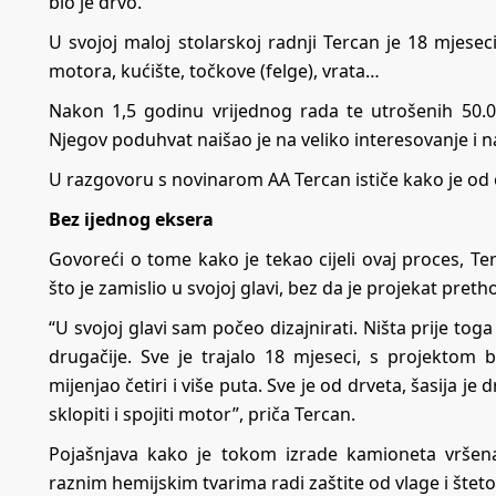
bio je drvo.
U svojoj maloj stolarskoj radnji Tercan je 18 mjese
motora, kućište, točkove (felge), vrata…
Nakon 1,5 godinu vrijednog rada te utrošenih 50.00
Njegov poduhvat naišao je na veliko interesovanje i
U razgovoru s novinarom AA Tercan ističe kako je od oc
Bez ijednog eksera
Govoreći o tome kako je tekao cijeli ovaj proces, 
što je zamislio u svojoj glavi, bez da je projekat preth
“U svojoj glavi sam počeo dizajnirati. Ništa prije to
drugačije. Sve je trajalo 18 mjeseci, s projektom
mijenjao četiri i više puta. Sve je od drveta, šasija 
sklopiti i spojiti motor”, priča Tercan.
Pojašnjava kako je tokom izrade kamioneta vrše
raznim hemijskim tvarima radi zaštite od vlage i šteto