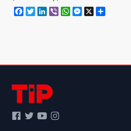
Facebook
Twitter
LinkedIn
Viber
WhatsApp
Messenger
X
Share