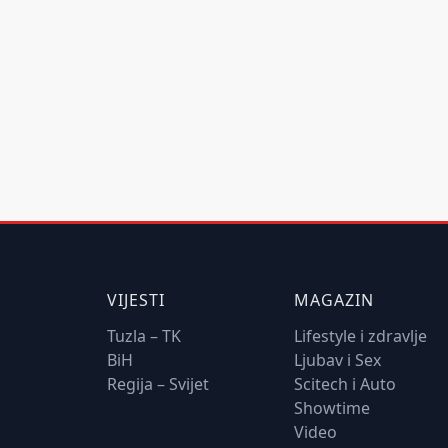
VIJESTI
MAGAZIN
Tuzla – TK
Lifestyle i zdravlje
BiH
Ljubav i Sex
Regija – Svijet
Scitech i Auto
Showtime
Video