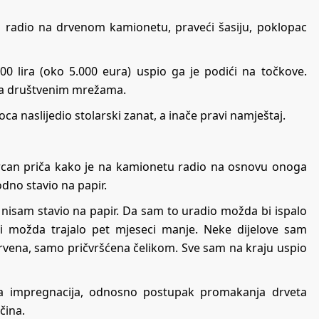
ci radio na drvenom kamionetu, praveći šasiju, poklopac
0 lira (oko 5.000 eura) uspio ga je podići na točkove.
 na društvenim mrežama.
a naslijedio stolarski zanat, a inače pravi namještaj.
Tercan priča kako je na kamionetu radio na osnovu onoga
odno stavio na papir.
ga nisam stavio na papir. Da sam to uradio možda bi ispalo
 bi možda trajalo pet mjeseci manje. Neke dijelove sam
je drvena, samo pričvršćena čelikom. Sve sam na kraju uspio
na impregnacija, odnosno postupak promakanja drveta
čina.