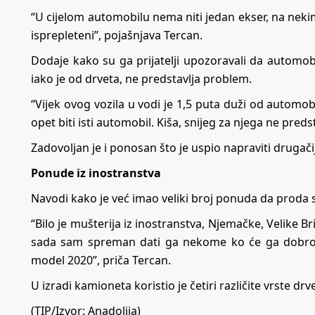
“U cijelom automobilu nema niti jedan ekser, na nekim
isprepleteni”, pojašnjava Tercan.
Dodaje kako su ga prijatelji upozoravali da automobil
iako je od drveta, ne predstavlja problem.
“Vijek ovog vozila u vodi je 1,5 puta duži od automob
opet biti isti automobil. Kiša, snijeg za njega ne preds
Zadovoljan je i ponosan što je uspio napraviti drugačij
Ponude iz inostranstva
Navodi kako je već imao veliki broj ponuda da proda 
“Bilo je mušterija iz inostranstva, Njemačke, Velike B
sada sam spreman dati ga nekome ko će ga dobro 
model 2020”, priča Tercan.
U izradi kamioneta koristio je četiri različite vrste drv
(TIP/Izvor: Anadolija)