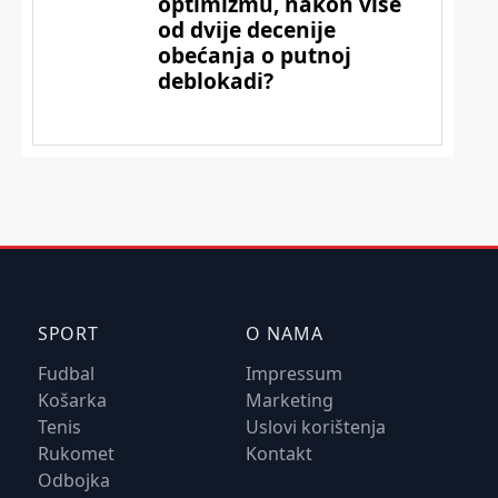
SPORT
O NAMA
Fudbal
Impressum
Košarka
Marketing
Tenis
Uslovi korištenja
Rukomet
Kontakt
Odbojka