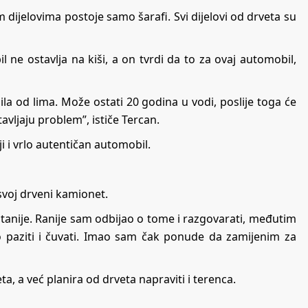
 dijelovima postoje samo šarafi. Svi dijelovi od drveta su
 ne ostavlja na kiši, a on tvrdi da to za ovaj automobil,
ila od lima. Može ostati 20 godina u vodi, poslije toga će
tavljaju problem”, ističe Tercan.
i i vrlo autentičan automobil.
svoj drveni kamionet.
ritanije. Ranije sam odbijao o tome i razgovarati, međutim
paziti i čuvati. Imao sam čak ponude da zamijenim za
eta, a već planira od drveta napraviti i terenca.