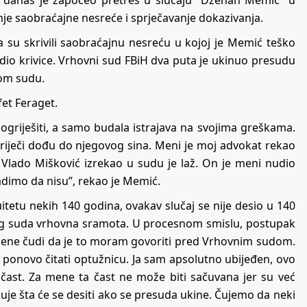
anje saobraćajne nesreće i sprječavanje dokazivanja.
a su skrivili saobraćajnu nesreću u kojoj je Memić teško
odio krivice. Vrhovni sud FBiH dva puta je ukinuo presudu
nom sudu.
fet Feraget.
griješiti, a samo budala istrajava na svojima greškama.
 riječi dođu do njegovog sina. Meni je moj advokat rekao
 Vlado Mišković izrekao u sudu je laž. On je meni nudio
adimo da nisu”, rekao je Memić.
uitetu nekih 140 godina, ovakav slučaj se nije desio u 140
nog suda vrhovna sramota. U procesnom smislu, postupak
ene čudi da je to moram govoriti pred Vrhovnim sudom.
 ponovo čitati optužnicu. Ja sam apsolutno ubijeđen, ovo
čast. Za mene ta čast ne može biti sačuvana jer su već
zuje šta će se desiti ako se presuda ukine. Čujemo da neki