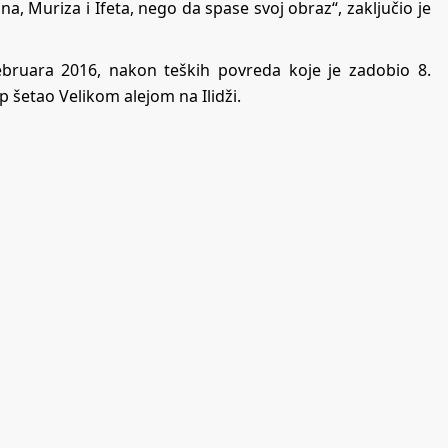
, Muriza i Ifeta, nego da spase svoj obraz“, zaključio je
bruara 2016, nakon teških povreda koje je zadobio 8.
 šetao Velikom alejom na Ilidži.