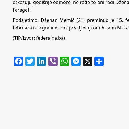
otkazuju godišnje odmore, ne rade to oni radi Dženana
Feraget.
Podsjetimo, Dženan Memić (21) preminuo je 15. fe
februara iste godine, dok je s djevojkom Alisom Mutap
(TIP/Izvor: federalna.ba)
Facebook
Twitter
LinkedIn
Viber
WhatsApp
Messenger
X
Share