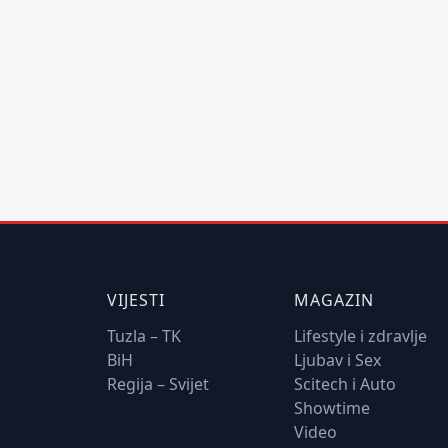
VIJESTI
MAGAZIN
Tuzla – TK
Lifestyle i zdravlje
BiH
Ljubav i Sex
Regija – Svijet
Scitech i Auto
Showtime
Video