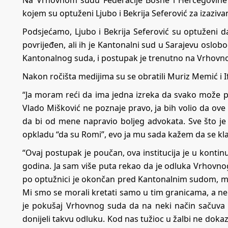
kojem su optuženi Ljubo i Bekrija Seferović za izaziv
Podsjećamo, Ljubo i Bekrija Seferović su optuženi d
povrijeđen, ali ih je Kantonalni sud u Sarajevu oslob
Kantonalnog suda, i postupak je trenutno na Vrhov
Nakon ročišta medijima su se obratili Muriz Memić i I
“Ja moram reći da ima jedna izreka da svako može po
Vlado Mišković ne poznaje pravo, ja bih volio da ove
da bi od mene napravio boljeg advokata. Sve što je
opkladu “da su Romi”, evo ja mu sada kažem da se kl
“Ovaj postupak je poučan, ova institucija je u kontin
godina. Ja sam više puta rekao da je odluka Vrhov
po optužnici je okončan pred Kantonalnim sudom, m
Mi smo se morali kretati samo u tim granicama, a ne
je pokušaj Vrhovnog suda da na neki način sačuva 
donijeli takvu odluku. Kod nas tužioc u žalbi ne doka