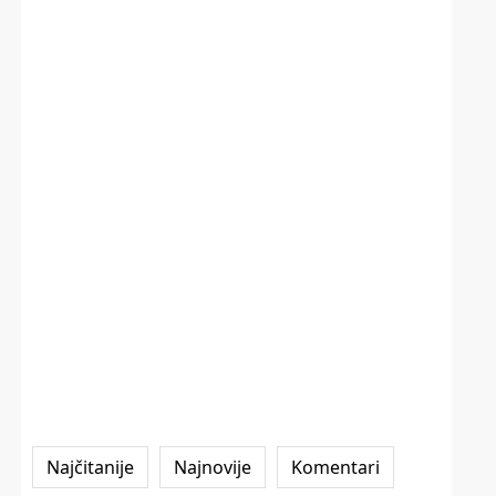
Najčitanije
Najnovije
Komentari