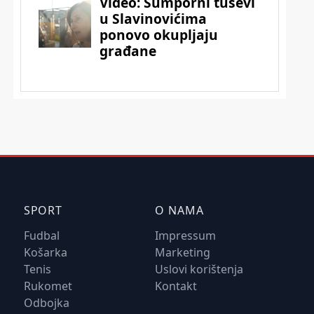
SPORT
O NAMA
Fudbal
Impressum
Košarka
Marketing
Tenis
Uslovi korištenja
Rukomet
Kontakt
Odbojka