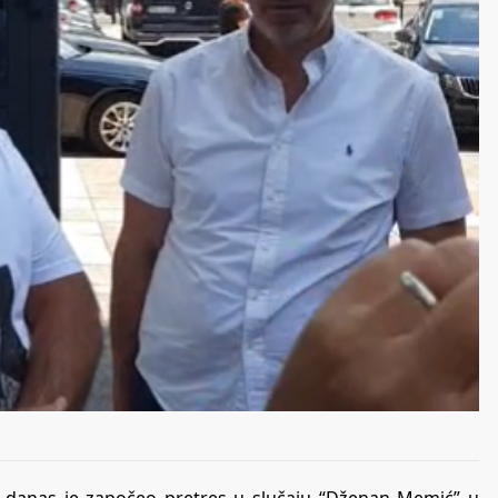
 danas je započeo pretres u slučaju “Dženan Memić” u