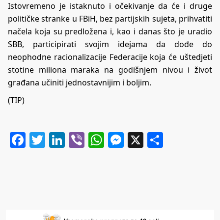
Istovremeno je istaknuto i očekivanje da će i druge
političke stranke u FBiH, bez partijskih sujeta, prihvatiti
načela koja su predložena i, kao i danas što je uradio
SBB, participirati svojim idejama da dođe do
neophodne racionalizacije Federacije koja će uštedjeti
stotine miliona maraka na godišnjem nivou i život
građana učiniti jednostavnijim i boljim.
(TIP)
Facebook
Twitter
LinkedIn
Viber
WhatsApp
Messenger
X
Share