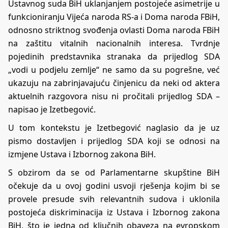
Ustavnog suda BiH uklanjanjem postojeće asimetrije u
funkcioniranju Vijeća naroda RS-a i Doma naroda FBiH,
odnosno striktnog svođenja ovlasti Doma naroda FBiH
na zaštitu vitalnih nacionalnih interesa. Tvrdnje
pojedinih predstavnika stranaka da prijedlog SDA
„vodi u podjelu zemlje“ ne samo da su pogrešne, već
ukazuju na zabrinjavajuću činjenicu da neki od aktera
aktuelnih razgovora nisu ni pročitali prijedlog SDA –
napisao je Izetbegović.
U tom kontekstu je Izetbegović naglasio da je uz
pismo dostavljen i prijedlog SDA koji se odnosi na
izmjene Ustava i Izbornog zakona BiH.
S obzirom da se od Parlamentarne skupštine BiH
očekuje da u ovoj godini usvoji rješenja kojim bi se
provele presude svih relevantnih sudova i uklonila
postojeća diskriminacija iz Ustava i Izbornog zakona
BiH, što je jedna od ključnih obaveza na evropskom