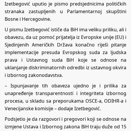
Izetbegović uputio je pismo predsjednicima političkih
stranaka zastupljenih u Parlamentarnoj skupštini
Bosne i Hercegovine.
U pismu Izetbegović ističe da BiH ima veliku priliku, ali i
obavezu, da uz pomoć prijatelja iz Evropske unije (EU) i
Sjedinjenih Američkih Država konačno riješi pitanje
implementacije presuda Evropskog suda za ljudska
prava i Ustavnog suda BiH koje se odnose na
uklanjanje diskriminatornih odredbi iz ustavnog okvira
i izbornog zakonodavstva.
– Ispunjavanje tih obaveza ujedno je i prilika za
unapređenje transparentnosti i integriteta izbornog
procesa, u skladu sa preporukama OSCE-a, ODIHR-a i
Venecijanske komisije – dodaje Izetbegović.
Podsjetio je da razgovori i pregovori koji se odnose na
izmjene Ustava i Izbornog zakona BiH traju duže od 15