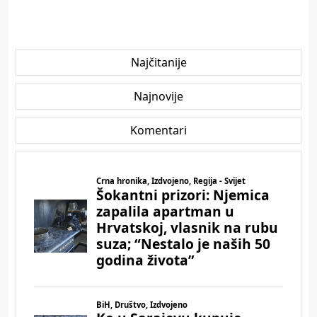
Najčitanije
Najnovije
Komentari