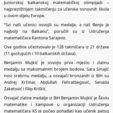
Juniorskoj balkanskoj matematičkoj olimpijadi –
najprestižnijem takmičenju za učenike osnovnih škola
u ovom dijelu Evrope.
“Svi naši učenici osvojili su medalje, a naš Benjo je
najbolji na Balkanu”, poručili su iz Udruženja
matematičara Kantona Sarajevo.
Ove godine učestvovalo je 128 takmičara iz 21 države
(11 gostujućih i 10 balkanskih država).
Benjamin Mujkić je osvojio prvo mjesto i zlatnu
medalju sa maksimalnim brojem bodova. Sara Smajić
nosi srebrnu medalju, a osvajači bronzanih iz BiH su
Andrej Krčmar, Abdullah Fehratbegović, Senada
Zaketović i Filip Krištić.
Osvajač zlatne medalje iz BiH Benjamin Mujkić je Školu
matematike i kampove u organizaciji Udruženja
matematičara KS je počeo pohađati kao učenik petog