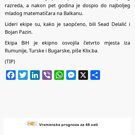
razreda, a nakon pet godina je dospio do najboljeg
mladog matematičara na Balkanu.
Lideri ekipe su, kako je saopćeno, bili Sead Delalić i
Bojan Pazin.
Ekipa BiH je ekipno osvojila četvrto mjesta iza
Rumunije, Turske i Bugarske, piše
Klix.ba
.
(TIP)
Facebook
Twitter
LinkedIn
Viber
WhatsApp
Messenger
X
Share