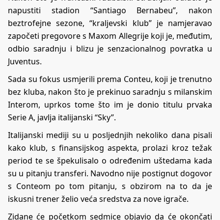
napustiti stadion “Santiago Bernabeu”, nakon
beztrofejne sezone, “kraljevski klub” je namjeravao
započeti pregovore s Maxom Allegrije koji je, međutim,
odbio saradnju i blizu je senzacionalnog povratka u
Juventus.
Sada su fokus usmjerili prema Conteu, koji je trenutno
bez kluba, nakon što je prekinuo saradnju s milanskim
Interom, uprkos tome što im je donio titulu prvaka
Serie A, javlja italijanski “Sky”.
Italijanski mediji su u posljednjih nekoliko dana pisali
kako klub, s finansijskog aspekta, prolazi kroz težak
period te se špekulisalo o određenim uštedama kada
su u pitanju transferi. Navodno nije postignut dogovor
s Conteom po tom pitanju, s obzirom na to da je
iskusni trener želio veća sredstva za nove igrače.
Zidane će početkom sedmice objavio da će okončati