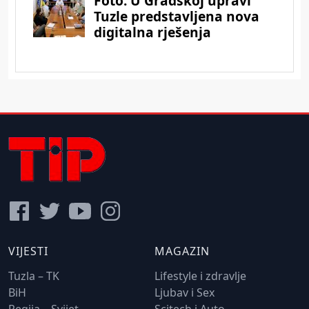
VIJESTI
MAGAZIN
Tuzla – TK
Lifestyle i zdravlje
BiH
Ljubav i Sex
Regija – Svijet
Scitech i Auto