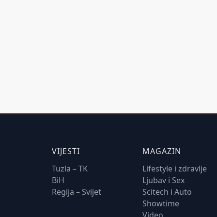
VIJESTI
MAGAZIN
Tuzla – TK
Lifestyle i zdravlje
BiH
Ljubav i Sex
Regija – Svijet
Scitech i Auto
Showtime
Video