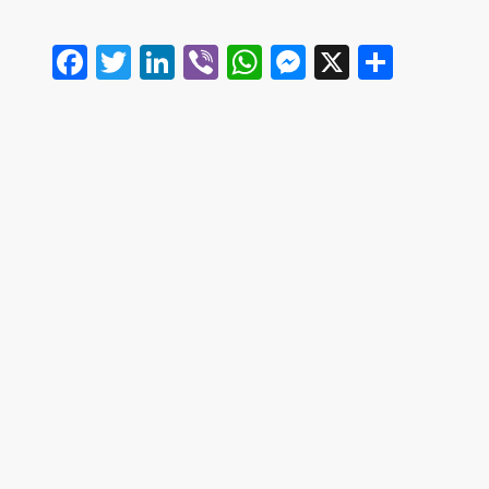
Facebook
Twitter
LinkedIn
Viber
WhatsApp
Messenger
X
Share