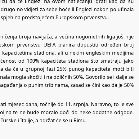
icu da će Englezi na ovom natjecanju igrati kao da su
 drugo no vidjeti za sebe hoće li Englezi nakon polufinala
j uspjeh na predstojećem Europskom prvenstvu.
ičenja broja navijača, a većina nogometnih liga još nije
opskom prvenstvu UEFA planira dopustiti određen broj
m kapacitetima stadiona,
ali u nekim engleskim medijima
ećenost od 100% kapaciteta stadiona što smatraju jako
ima da će u grupnoj fazi 25% punog kapaciteta moći biti
ala mogla skočiti i na odličnih 50%. Govorilo se i dalje se
 nagađanja o punim tribinama, zasad se čini kao da je 50%
jati mjesec dana, točnije do 11. srpnja. Naravno, to je sve
voljna te ne bude moralo doći do neke dodatne odgode.
urske i Italije, a održat će se u Rimu.