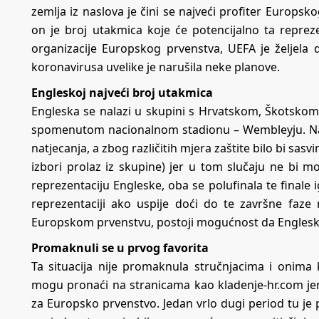
zemlja iz naslova je čini se najveći profiter Europsk
on je broj utakmica koje će potencijalno ta repre
organizacije Europskog prvenstva, UEFA je željela 
koronavirusa uvelike je narušila neke planove.
Engleskoj najveći broj utakmica
Engleska se nalazi u skupini s Hrvatskom, Škotskom
spomenutom nacionalnom stadionu – Wembleyju. Na i
natjecanja, a zbog različitih mjera zaštite bilo bi sa
izbori prolaz iz skupine) jer u tom slučaju ne bi m
reprezentaciju Engleske,
oba se polufinala te finale
reprezentaciji ako uspije doći do te završne faze
Europskom prvenstvu, postoji mogućnost da Engleska
Promaknuli se u prvog favorita
Ta situacija nije promaknula stručnjacima i onima
mogu pronaći na stranicama kao
kladenje-hr.com
je
za Europsko prvenstvo. Jedan vrlo dugi period tu je po