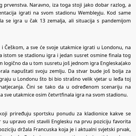
og prvenstva. Naravno, iza toga stoji jako dobar razlog, a
zentacija igrati na svom stadionu Wembleyju. Kod same
da se igra u čak 13 zemalja, ali situacija s pandemijom
 i Češkom, a sve će svoje utakmice igrati u Londonu, na
stom se stadionu igra i jedan susret osmine finala tog
svim logično da u tom susretu još jednom igra Engleska(ako
orala napuštati svoju zemlju. Da stvar bude još bolja za
 igraju u Londonu
što bi bio strašno velik vjetar u leđa toj
 natjecanja. Čini se tako da u određenom scenariju na
 sve utakmice osim četvrtfinala igra na svom stadionu.
 koji priređuju sportsku ponudu za kladionice kakve se
r su upravo oni stavili Englesku na prvu poziciju favorita
ziciju držala Francuska koja je i aktualni svjetski prvak,