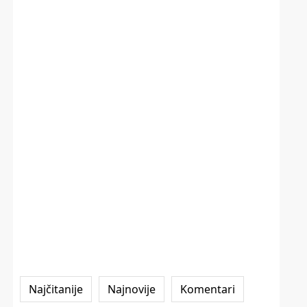
Najčitanije
Najnovije
Komentari