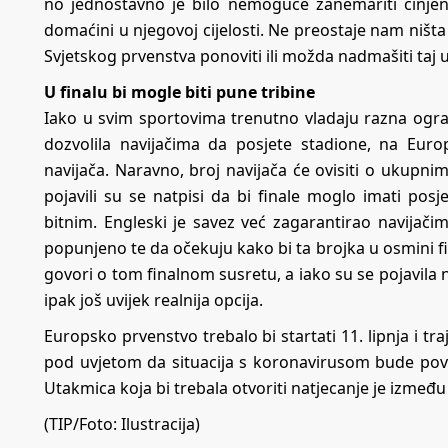
no jednostavno je bilo nemoguće zanemariti činjen
domaćini u njegovoj cijelosti. Ne preostaje nam ništa
Svjetskog prvenstva ponoviti ili možda nadmašiti ta
U finalu bi mogle biti pune tribine
Iako u svim sportovima trenutno vladaju razna ogran
dozvolila navijačima da posjete stadione, na Eur
navijača. Naravno, broj navijača će ovisiti o ukupni
pojavili su se natpisi
da bi finale moglo imati posj
bitnim. Engleski je savez već zagarantirao navijač
popunjeno te da očekuju kako bi ta brojka u osmini fin
govori o tom finalnom susretu, a iako su se pojavila
ipak još uvijek realnija opcija.
Europsko prvenstvo trebalo bi startati 11. lipnja i tra
pod uvjetom da situacija s koronavirusom bude po
Utakmica koja bi trebala otvoriti natjecanje je između T
(TIP/Foto: Ilustracija)