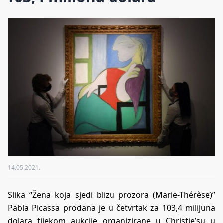
14.05.2021.
Slika “Žena koja sjedi blizu prozora (Marie-Thérèse)”
Pabla Picassa prodana je u četvrtak za 103,4 milijuna
dolara tijekom aukcije organizirane u Christie’su u