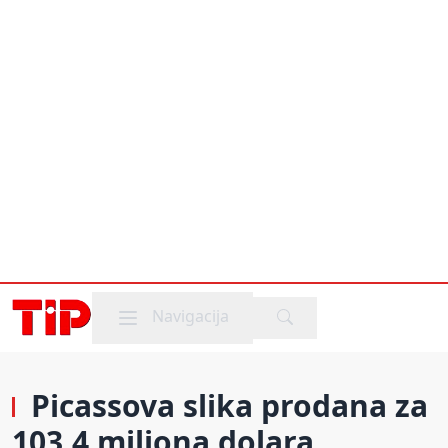
Mobile menu
Navigacija
Picassova slika prodana za
103,4 miliona dolara