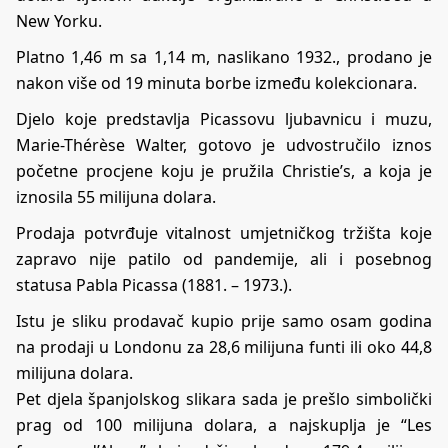
New Yorku.
Platno 1,46 m sa 1,14 m, naslikano 1932., prodano je
nakon više od 19 minuta borbe između kolekcionara.
Djelo koje predstavlja Picassovu ljubavnicu i muzu,
Marie-Thérèse Walter, gotovo je udvostručilo iznos
početne procjene koju je pružila Christie’s, a koja je
iznosila 55 milijuna dolara.
Prodaja potvrđuje vitalnost umjetničkog tržišta koje
zapravo nije patilo od pandemije, ali i posebnog
statusa Pabla Picassa (1881. – 1973.).
Istu je sliku prodavač kupio prije samo osam godina
na prodaji u Londonu za 28,6 milijuna funti ili oko 44,8
milijuna dolara.
Pet djela španjolskog slikara sada je prešlo simbolički
prag od 100 milijuna dolara, a najskuplja je “Les