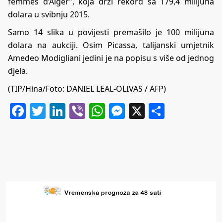
femmes d’Alger”, koja drži rekord sa 179,4 milijuna
dolara u svibnju 2015.
Samo 14 slika u povijesti premašilo je 100 milijuna
dolara na aukciji. Osim Picassa, talijanski umjetnik
Amedeo Modigliani jedini je na popisu s više od jednog
djela.
(TIP/Hina/Foto: DANIEL LEAL-OLIVAS / AFP)
Facebook
Twitter
LinkedIn
Viber
WhatsApp
Messenger
X
Share