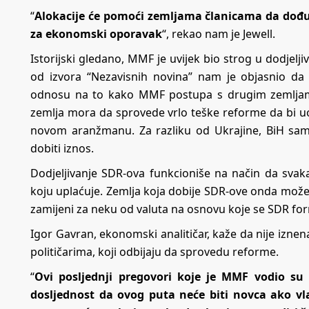
“
Alokacije će pomoći zemljama članicama da dođu 
za ekonomski oporavak
“, rekao nam je Jewell.
Istorijski gledano, MMF je uvijek bio strog u dodjelji
od izvora “Nezavisnih novina” nam je objasnio da
odnosu na to kako MMF postupa s drugim zemljama
zemlja mora da sprovede vrlo teške reforme da bi 
novom aranžmanu. Za razliku od Ukrajine, BiH sam
dobiti iznos.
Dodjeljivanje SDR-ova funkcioniše na način da sva
koju uplaćuje. Zemlja koja dobije SDR-ove onda može d
zamijeni za neku od valuta na osnovu koje se SDR form
Igor Gavran, ekonomski analitičar, kaže da nije izn
političarima, koji odbijaju da sprovedu reforme.
“
Ovi posljednji pregovori koje je MMF vodio su ri
dosljednost da ovog puta neće biti novca ako vl