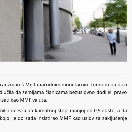
ovi aranžman s Međunarodnim monetarnim fondom na duži
 odlučila da zemljama članicama bezuslovno dodijeli pravo
isati kao MMF valuta.
miliona evra po kamatnoj stopi manjoj od 0,5 odsto, a da
kojoj je do sada insistirao MMF kao uslov za zaključenje