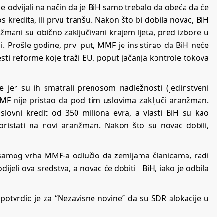
e odvijali na način da je BiH samo trebalo da obeća da će
 kredita, ili prvu tranšu. Nakon što bi dobila novac, BiH
žmani su obično zaključivani krajem ljeta, pred izbore u
i. Prošle godine, prvi put, MMF je insistirao da BiH neće
sti reforme koje traži EU, poput jačanja kontrole tokova
ve jer su ih smatrali prenosom nadležnosti (jedinstveni
 MMF nije pristao da pod tim uslovima zaključi aranžman.
ovni kredit od 350 miliona evra, a vlasti BiH su kao
pristati na novi aranžman. Nakon što su novac dobili,
amog vrha MMF-a odlučio da zemljama članicama, radi
jeli ova sredstva, a novac će dobiti i BiH, iako je odbila
potvrdio je za “Nezavisne novine” da su SDR alokacije u