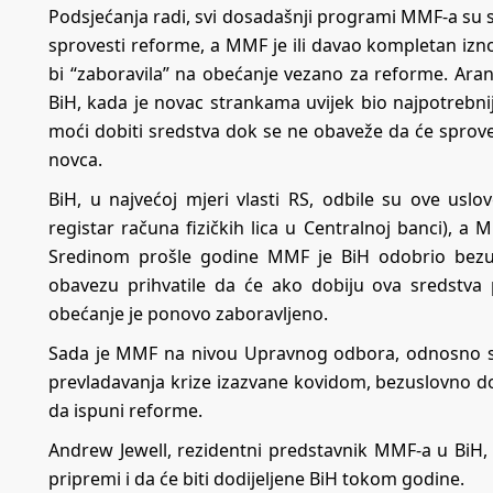
Podsjećanja radi, svi dosadašnji programi MMF-a su s
sprovesti reforme, a MMF je ili davao kompletan iznos
bi “zaboravila” na obećanje vezano za reforme. Aran
BiH, kada je novac strankama uvijek bio najpotrebnij
moći dobiti sredstva dok se ne obaveže da će sprove
novca.
BiH, u najvećoj mjeri vlasti RS, odbile su ove uslo
registar računa fizičkih lica u Centralnoj banci), a
Sredinom prošle godine MMF je BiH odobrio bezusl
obavezu prihvatile da će ako dobiju ova sredstva 
obećanje je ponovo zaboravljeno.
Sada je MMF na nivou Upravnog odbora, odnosno s
prevladavanja krize izazvane kovidom, bezuslovno dodi
da ispuni reforme.
Andrew Jewell, rezidentni predstavnik MMF-a u BiH, 
pripremi i da će biti dodijeljene BiH tokom godine.