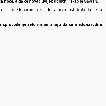
ta hoće, a da će novac uvijek dobiti”
, rekao je Gavran.
icu da je međunarodna zajednica prvo insistirala da se ta
ju sprovođenje reformi jer znaju da će međunarodna