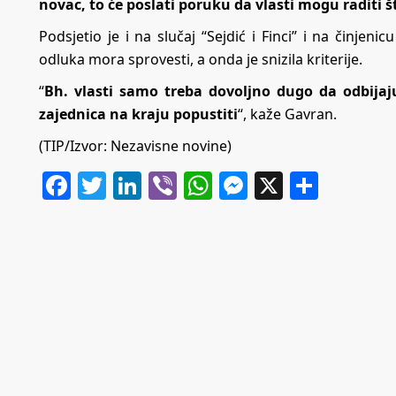
novac, to će poslati poruku da vlasti mogu raditi š
Podsjetio je i na slučaj “Sejdić i Finci” i na činjen
odluka mora sprovesti, a onda je snizila kriterije.
“
Bh. vlasti samo treba dovoljno dugo da odbija
zajednica na kraju popustiti
“, kaže Gavran.
(TIP/Izvor:
Nezavisne novine
)
Facebook
Twitter
LinkedIn
Viber
WhatsApp
Messenger
X
Share