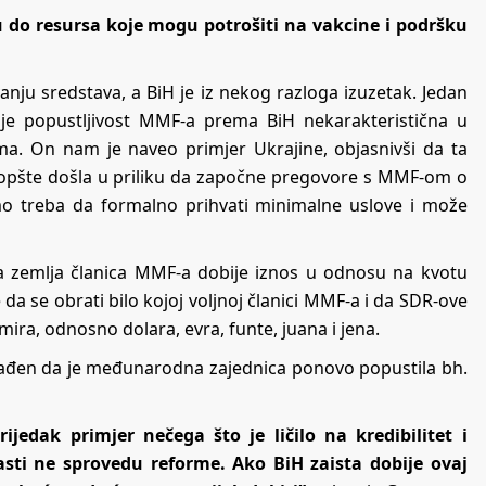
do resursa koje mogu potrošiti na vakcine i podršku
vanju sredstava, a BiH je iz nekog razloga izuzetak. Jedan
 je popustljivost MMF-a prema BiH nekarakteristična u
. On nam je naveo primjer Ukrajine, objasnivši da ta
uopšte došla u priliku da započne pregovore s MMF-om o
o treba da formalno prihvati minimalne uslove i može
ka zemlja članica MMF-a dobije iznos u odnosu na kvotu
a se obrati bilo kojoj voljnoj članici MMF-a i da SDR-ove
ira, odnosno dolara, evra, funte, juana i jena.
enađen da je međunarodna zajednica ponovo popustila bh.
jedak primjer nečega što je ličilo na kredibilitet i
asti ne sprovedu reforme. Ako BiH zaista dobije ovaj