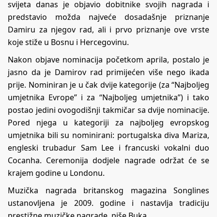
svijeta danas je objavio dobitnike svojih nagrada i
predstavio možda najveće dosadašnje priznanje
Damiru za njegov rad, ali i prvo priznanje ove vrste
koje stiže u Bosnu i Hercegovinu.
Nakon objave nominacija početkom aprila, postalo je
jasno da je Damirov rad primijećen više nego ikada
prije. Nominiran je u čak dvije kategorije (za “Najboljeg
umjetnika Evrope” i za “Najboljeg umjetnika”) i tako
postao jedini ovogodišnji takmičar sa dvije nominacije.
Pored njega u kategoriji za najboljeg evropskog
umjetnika bili su nominirani: portugalska diva Mariza,
engleski trubadur Sam Lee i francuski vokalni duo
Cocanha. Ceremonija dodjele nagrade održat će se
krajem godine u Londonu.
Muzička nagrada britanskog magazina Songlines
ustanovljena je 2009. godine i nastavlja tradiciju
prestižne muzičke nagrade, piše Buka.