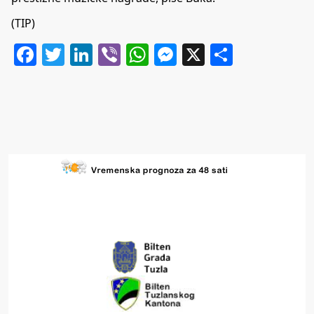
(TIP)
Facebook
Twitter
LinkedIn
Viber
WhatsApp
Messenger
X
Share