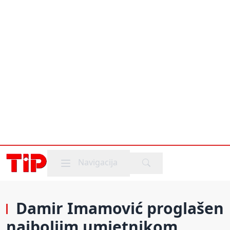
Mobile menu
Navigacija
Damir Imamović proglašen
najboljim umjetnikom