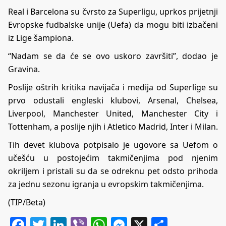
Real i Barcelona su čvrsto za Superligu, uprkos prijetnji
Evropske fudbalske unije (Uefa) da mogu biti izbačeni
iz Lige šampiona.
“Nadam se da će se ovo uskoro završiti”, dodao je
Gravina.
Poslije oštrih kritika navijača i medija od Superlige su
prvo odustali engleski klubovi, Arsenal, Chelsea,
Liverpool, Manchester United, Manchester City i
Tottenham, a poslije njih i Atletico Madrid, Inter i Milan.
Tih devet klubova potpisalo je ugovore sa Uefom o
učešću u postojećim takmičenjima pod njenim
okriljem i pristali su da se odreknu pet odsto prihoda
za jednu sezonu igranja u evropskim takmičenjima.
(TIP/Beta)
Facebook
Twitter
LinkedIn
Viber
WhatsApp
Messenger
X
Share