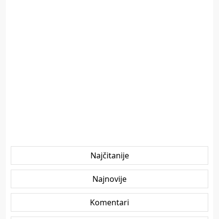
Najčitanije
Najnovije
Komentari