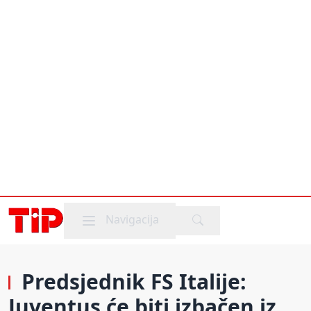
Mobile menu
Navigacija
Predsjednik FS Italije:
Juventus će biti izbačen iz