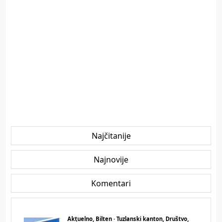
Najčitanije
Najnovije
Komentari