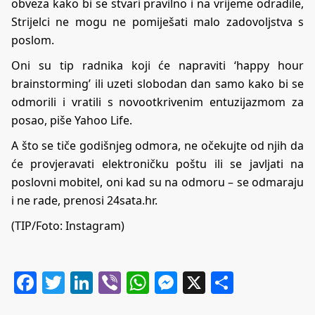
obveza kako bi se stvari pravilno i na vrijeme odradile,
Strijelci ne mogu ne pomiješati malo zadovoljstva s
poslom.
Oni su tip radnika koji će napraviti ‘happy hour
brainstorming’ ili uzeti slobodan dan samo kako bi se
odmorili i vratili s novootkrivenim entuzijazmom za
posao, piše
Yahoo Life
.
A što se tiče godišnjeg odmora, ne očekujte od njih da
će provjeravati elektroničku poštu ili se javljati na
poslovni mobitel, oni kad su na odmoru – se odmaraju
i ne rade, prenosi 24sata.hr.
(TIP/Foto: Instagram)
Facebook
Twitter
LinkedIn
Viber
WhatsApp
Messenger
X
Share