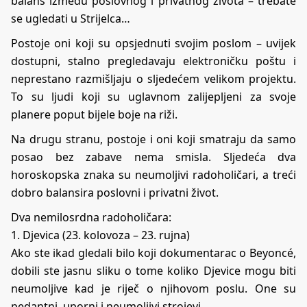
balans između poslovnog i privatnog života – trebate
se ugledati u Strijelca…
Postoje oni koji su opsjednuti svojim poslom – uvijek
dostupni, stalno pregledavaju elektroničku poštu i
neprestano razmišljaju o sljedećem velikom projektu.
To su ljudi koji su uglavnom zalijepljeni za svoje
planere poput bijele boje na riži.
Na drugu stranu, postoje i oni koji smatraju da samo
posao bez zabave nema smisla. Sljedeća dva
horoskopska znaka su neumoljivi radoholičari, a treći
dobro balansira poslovni i privatni život.
Dva nemilosrdna radoholičara:
1. Djevica (23. kolovoza – 23. rujna)
Ako ste ikad gledali bilo koji dokumentarac o Beyoncé,
dobili ste jasnu sliku o tome koliko Djevice mogu biti
neumoljive kad je riječ o njihovom poslu. One su
pedantni, uporni i neumoljivi strojevi.