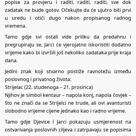
popise za provjeru i raditi, raditi, raditi, sve dok
zadatak ne bude gotov. Očekujte da će ujutro biti prvi
u uredu i otići dugo nakon propisanog radnog
vremena.
Tamo gdje svi ostali vide priliku da predahnu i
pregrupiraju se, Jarci će vjerojatno iskoristiti dodatno
vrijeme kako bi izvršili još nekoliko zadataka prije kraja
dana.
Jedini znak koji stvarno postiže ravnotežu između
poslovnog i privatnog života:
Strijelac (22. studenoga – 21. prosinca)
Njihov je simbol kentaur – napola konj, napola čovjek –
što ne znači da se Strijelci ne trude, ali ovi avanturisti
slobodno vrijeme cijene jednako kao i radno vrijeme.
Tamo gdje Djevice i Jarci pokazuju usmjerenost na
ostvarivanja poslovnih ciljeva i zatrpavaju se popisima