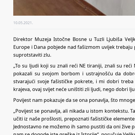
10.05.2021.
Direktor Muzeja Istočne Bosne u Tuzli Ljubiša Vel
Europe i Dana pobjede nad fašizmom uvijek trebaju p
suprotstaviti zlu.
„To su ljudi koji su znali reći NE tiraniji, znali su reć
pokazali su svojom borbom i ustrajnošću da dobro 
stvarajući svoje fašističke pokrete, i mi dobri treb
krajeva, ovaj svijet neće uništiti zli ljudi, nego dobri lju
Povijest nam pokazuje da se ona ponavlja, što mnoge
„Povijest se ponavlja, ali nikada u istom kontekstu
učiti iz naše prošlosti, prepoznati fašističke elemen
Jednostavno ne možemo ih samo pustiti da oni žive p
nam se dogode iste greške iz Istorije“, poručuje Veljk