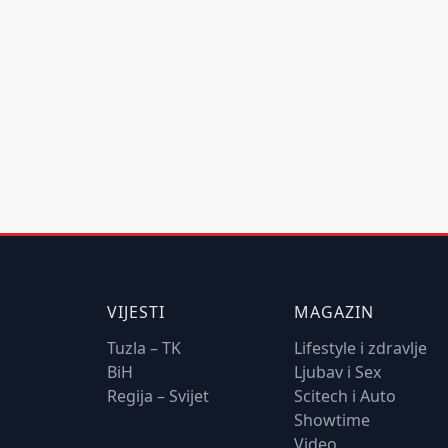
VIJESTI
MAGAZIN
Tuzla – TK
Lifestyle i zdravlje
BiH
Ljubav i Sex
Regija – Svijet
Scitech i Auto
Showtime
Video