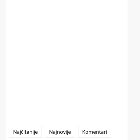
Najčitanije
Najnovije
Komentari