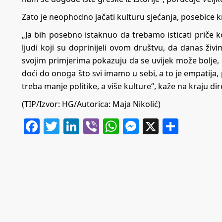
Zato je neophodno jačati kulturu sjećanja, posebice k
„Ja bih posebno istaknuo da trebamo isticati priče 
ljudi koji su doprinijeli ovom društvu, da danas živ
svojim primjerima pokazuju da se uvijek može bolje,
doći do onoga što svi imamo u sebi, a to je empatij
treba manje politike, a više kulture“, kaže na kraju d
(TIP/Izvor:
HG
/Autorica: Maja Nikolić)
Facebook
Twitter
LinkedIn
Viber
WhatsApp
Messenger
X
Share