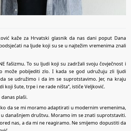
jković kaže za Hrvatski glasnik da nas dani poput Dana
odsjećati na ljude koji su se u najtežim vremenima znali
i NE fašizmu. To su ljudi koji su zadržali svoju čovječnost i
može pobijediti zlo. I kada se god udružuju zli ljudi
a da se udružimo i da im se suprotstavimo. Jer, na kraju
di koji šute, trpe i ne rade ništa“, ističe Veljković.
 danas plaši.
. Tako da se mi moramo adaptirati u modernim vremenima,
te u današnjem društvu. Moramo im se znati suprotstaviti.
ored nas, a da mi ne reagiramo. Ne smijemo dopustiti da
ović.