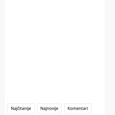
Najčitanije
Najnovije
Komentari