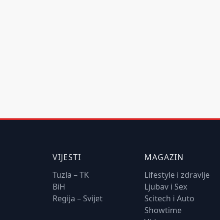
VIJESTI
MAGAZIN
Tuzla – TK
Lifestyle i zdravlje
BiH
Ljubav i Sex
Regija – Svijet
Scitech i Auto
Showtime