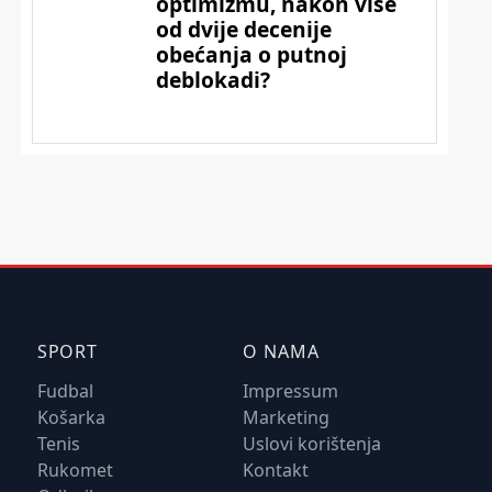
SPORT
O NAMA
Fudbal
Impressum
Košarka
Marketing
Tenis
Uslovi korištenja
Rukomet
Kontakt