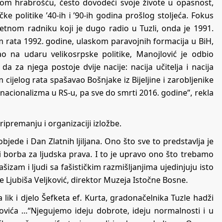
ojom hrabrošću, često dovodeći svoje živote u opasnost,
čke politike ’40-ih i ’90-ih godina prošlog stoljeća. Fokus
etnom radniku koji je dugo radio u Tuzli, onda je 1991.
m rata 1992. godine, ulaskom paravojnih formacija u BiH,
ao na udaru velikosrpske politike, Manojlović je odbio
da za njega postoje dvije nacije: nacija učitelja i nacija
om cijelog rata spašavao Bošnjake iz Bijeljine i zarobljenike
 nacionalizma u RS-u, pa sve do smrti 2016. godine”, rekla
ipremanju i organizaciji izložbe.
jede i Dan Zlatnih ljiljana. Ono što sve to predstavlja je
je i borba za ljudska prava. I to je upravo ono što trebamo
šizam i ljudi sa fašističkim razmišljanjima ujedinjuju isto
 je Ljubiša Veljković, direktor Muzeja Istočne Bosne.
lik i djelo Šefketa ef. Kurta, gradonačelnika Tuzle hadži
ovića …“Njegujemo ideju dobrote, ideju normalnosti i u