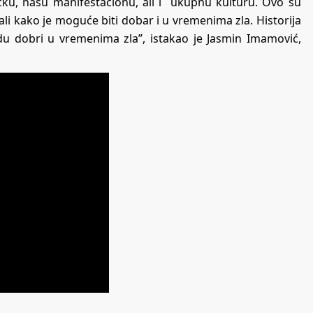
u, našu manifestacionu, ali i ukupnu kulturu. Ovo su
zali kako je moguće biti dobar i u vremenima zla. Historija
du dobri u vremenima zla”, istakao je Jasmin Imamović,