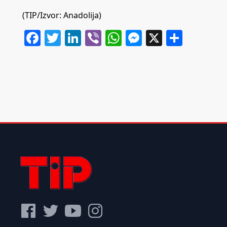
(TIP/Izvor: Anadolija)
Facebook
Twitter
LinkedIn
Viber
WhatsApp
Messenger
X
Share