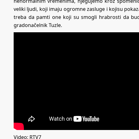
nenormalnim vremenima, njegujemo kroz spomeničk
veliki ljudi, koji imaju ogromne zasluge i kojisu poka
treba da pamti one koji su smogli hrabrosti da bu
gradonačelnik Tuzle.
Video: RTV7