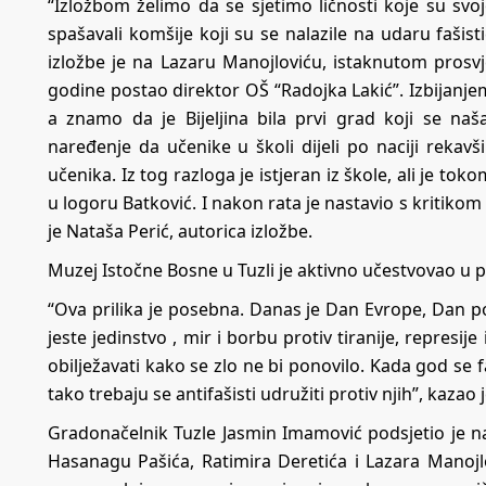
“Izložbom želimo da se sjetimo ličnosti koje su sv
spašavali komšije koji su se nalazile na udaru fašisti
izložbe je na Lazaru Manojloviću, istaknutom prosvj
godine postao direktor OŠ “Radojka Lakić”. Izbijanje
a znamo da je Bijeljina bila prvi grad koji se naš
naređenje da učenike u školi dijeli po naciji rekavši 
učenika. Iz tog razloga je istjeran iz škole, ali je tok
u logoru Batković. I nakon rata je nastavio s kritikom
je Nataša Perić, autorica izložbe.
Muzej Istočne Bosne u Tuzli je aktivno učestvovao u pr
“Ova prilika je posebna. Danas je Dan Evrope, Dan pob
jeste jedinstvo , mir i borbu protiv tiranije, represi
obilježavati kako se zlo ne bi ponovilo. Kada god se fa
tako trebaju se antifašisti udružiti protiv njih”, kazao
Gradonačelnik Tuzle Jasmin Imamović podsjetio je na 
Hasanagu Pašića, Ratimira Deretića i Lazara Manojl