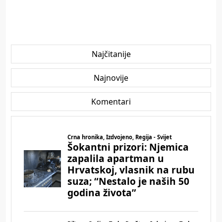
Najčitanije
Najnovije
Komentari