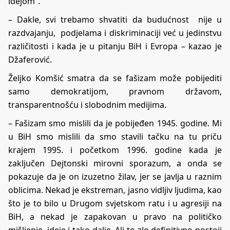
idejom“.
– Dakle, svi trebamo shvatiti da budućnost nije u
razdvajanju, podjelama i diskriminaciji već u jedinstvu
različitosti i kada je u pitanju BiH i Evropa – kazao je
Džaferović.
Željko Komšić smatra da se fašizam može pobijediti
samo demokratijom, pravnom državom,
transparentnošću i slobodnim medijima.
– Fašizam smo mislili da je pobijeđen 1945. godine. Mi
u BiH smo mislili da smo stavili tačku na tu priču
krajem 1995. i početkom 1996. godine kada je
zaključen Dejtonski mirovni sporazum, a onda se
pokazuje da je on izuzetno žilav, jer se javlja u raznim
oblicima. Nekad je ekstreman, jasno vidljiv ljudima, kao
što je to bilo u Drugom svjetskom ratu i u agresiji na
BiH, a nekad je zapakovan u pravo na političko
mišljenje, ideje i tako dalje. Ali to zlo definitivno postoji