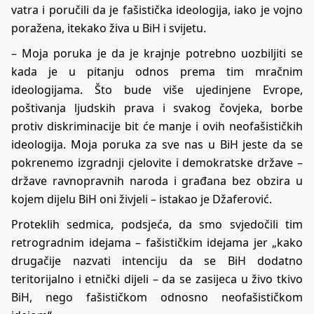
vatra i poručili da je fašistička ideologija, iako je vojno
poražena, itekako živa u BiH i svijetu.
– Moja poruka je da je krajnje potrebno uozbiljiti se
kada je u pitanju odnos prema tim mračnim
ideologijama. Što bude više ujedinjene Evrope,
poštivanja ljudskih prava i svakog čovjeka, borbe
protiv diskriminacije bit će manje i ovih neofašističkih
ideologija. Moja poruka za sve nas u BiH jeste da se
pokrenemo izgradnji cjelovite i demokratske države –
države ravnopravnih naroda i građana bez obzira u
kojem dijelu BiH oni živjeli – istakao je Džaferović.
Proteklih sedmica, podsjeća, da smo svjedočili tim
retrogradnim idejama – fašističkim idejama jer „kako
drugačije nazvati intenciju da se BiH dodatno
teritorijalno i etnički dijeli – da se zasijeca u živo tkivo
BiH, nego fašističkom odnosno neofašističkom