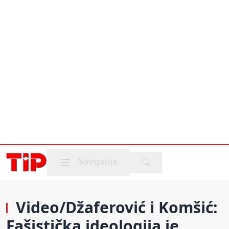
Mobile menu
Navigacija
Video/Džaferović i Komšić:
Fašistička ideologija je